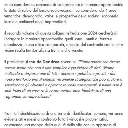
zona considerata, cercando di comprendere in maniera approfondita
lo stato di salute del tessuto socio-economico considerando 4 aree
tematiche: demografia, valori e prospettive della società, economia
locale e sentiment degli imprenditori.
Il secondo volume di questa collana nell’edizione 2024 cercherà di
indagare in maniera approfondita quali sono i punti di forza e
debolezza in una ottica comparata, ottenuta dal confronto con le altre
vicine realtà territoriali, sia trentine che venete.
Il presidente
rivendica
"l'importanza che riveste
Arnaldo Dandrea
questo studio che non è una semplice esposizione di dati. Stiamo
mettendo a disposizione di tutti i decisori - pubblici e privati - del
nostro territorio uno strumento veramente strategico che può aiutare a
selezionare gli obiettivi e operare le scelte conseguenti. Il futuro non è
solo frutto di un caso se le nostre azioni sono fondate su di una
ragionata consapevolezza"
Tramite l’identificazione di una serie di identificatori comuni, verranno
evidenziati e messi a confronto fattori virtuosi e problematici,
costruendo una mappa della qualità della vita con un apparato di