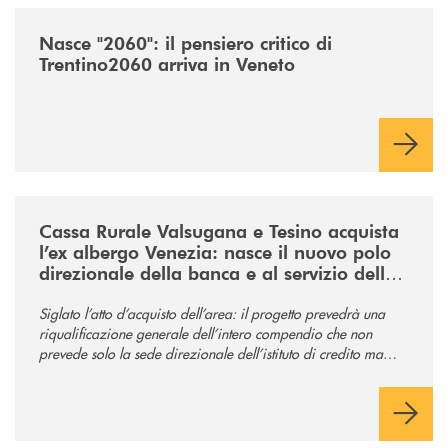
/news/nasce-2060-il-pensiero-critico-di-trentino2060-arriva-in-veneto/
Nasce "2060": il pensiero critico di
Trentino2060 arriva in Veneto
/news/acquisto-ex-albergo-venezia/
Cassa Rurale Valsugana e Tesino acquista
l’ex albergo Venezia: nasce il nuovo polo
direzionale della banca e al servizio della
comunità
Siglato l’atto d’acquisto dell’area: il progetto prevedrà una
riqualificazione generale dell’intero compendio che non
prevede solo la sede direzionale dell’istituto di credito ma
anche ampi spazi per la comunità.