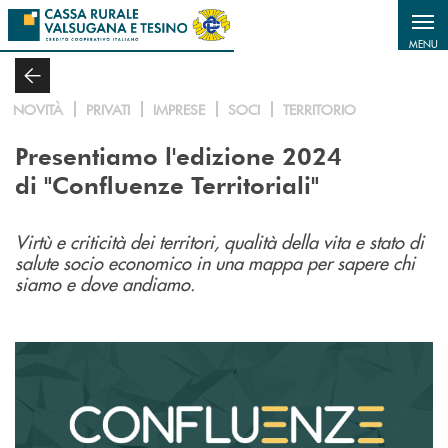
Salta al contenuto principale
MENU
NOVITÀ
PRIVATI
IMPRESE
SOCI
TERRITORIO
Presentiamo l'edizione 2024
di "Confluenze Territoriali"
Virtù e criticità dei territori, qualità della vita e stato di
salute socio economico in una mappa per sapere chi
siamo e dove andiamo.