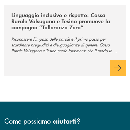
/news/tolleranza-zero/
Linguaggio inclusivo e rispetto: Cassa
Rurale Valsugana e Tesino promuove la
campagna “Tolleranza Zero”
Riconoscere l’impatto delle parole è il primo passo per
scardinare pregiudizi e disuguaglianze di genere. Cassa
Rurale Valsugana e Tesino crede fortemente che il modo in cui
comunichiamo rifletta i nostri valori e influenzi direttamente la
comunità in cui viviamo.
Come possiamo
?
aiutarti