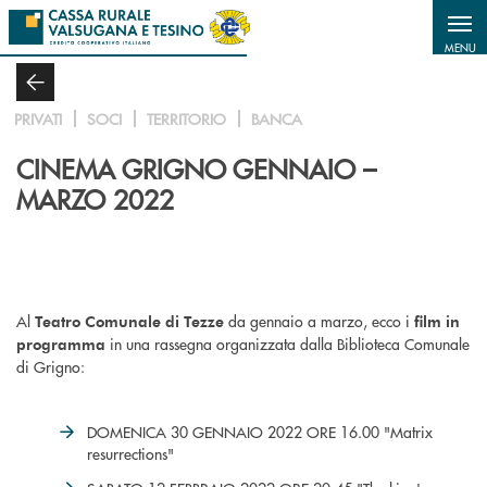
Salta al contenuto principale
MENU
PRIVATI
SOCI
TERRITORIO
BANCA
CINEMA GRIGNO GENNAIO –
MARZO 2022
Al
da gennaio a marzo, ecco i
Teatro Comunale di Tezze
film in
in una rassegna organizzata dalla Biblioteca Comunale
programma
di Grigno:
DOMENICA 30 GENNAIO 2022 ORE 16.00 "Matrix
resurrections"