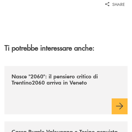
SHARE
Ti potrebbe interessare anche:
/news/nasce-2060-il-pensiero-critico-di-trentino2060-arriva-in-veneto/
Nasce "2060": il pensiero critico di
Trentino2060 arriva in Veneto
/news/acquisto-ex-albergo-venezia/
Cassa Rurale Valsugana e Tesino acquista