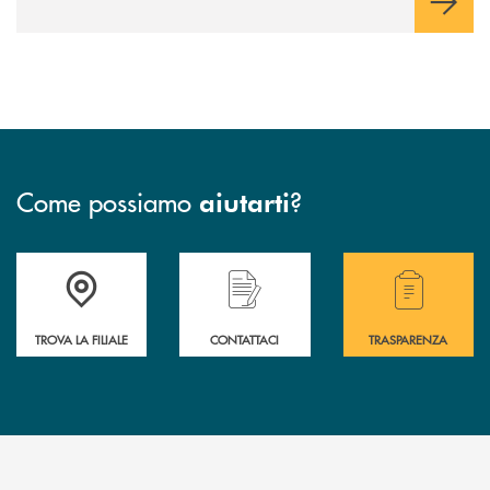
Come possiamo
?
aiutarti
Accedi all' elenco completo delle filiali .
Hai bisogno di assistenza immediata? Contatta
Hai bisogno di alcuni
TROVA LA FILIALE
CONTATTACI
TRASPARENZA