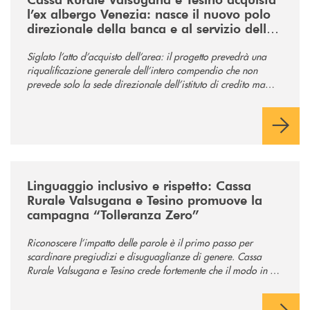
l’ex albergo Venezia: nasce il nuovo polo
direzionale della banca e al servizio della
comunità
Siglato l’atto d’acquisto dell’area: il progetto prevedrà una
riqualificazione generale dell’intero compendio che non
prevede solo la sede direzionale dell’istituto di credito ma
anche ampi spazi per la comunità.
/news/tolleranza-zero/
Linguaggio inclusivo e rispetto: Cassa
Rurale Valsugana e Tesino promuove la
campagna “Tolleranza Zero”
Riconoscere l’impatto delle parole è il primo passo per
scardinare pregiudizi e disuguaglianze di genere. Cassa
Rurale Valsugana e Tesino crede fortemente che il modo in cui
comunichiamo rifletta i nostri valori e influenzi direttamente la
comunità in cui viviamo.