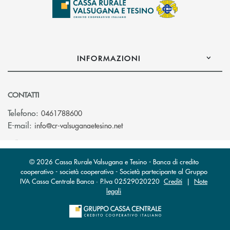
INFORMAZIONI
CONTATTI
Telefono:
0461788600
(si apre l’app di posta elettron
E-mail:
info@cr-valsuganaetesino.net
© 2026 Cassa Rurale Valsugana e Tesino - Banca di credito
cooperativo - società cooperativa - Società partecipante al Gruppo
IVA Cassa Centrale Banca · P.Iva 02529020220
Crediti
|
Note
legali