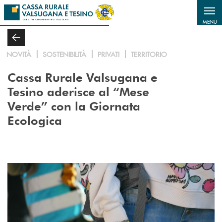
Salta al contenuto principale
MENU
NOVITÀ
SOSTENIBILITÀ
PRIVATI
TERRITORIO
Cassa Rurale Valsugana e
Tesino aderisce al “Mese
Verde” con la Giornata
Ecologica