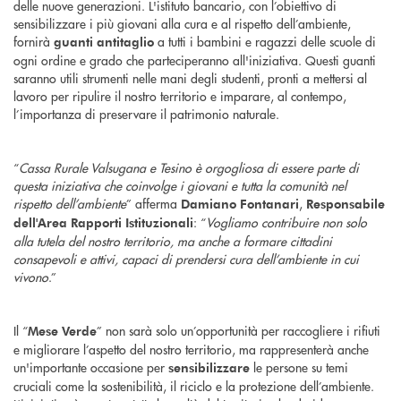
delle nuove generazioni. L'istituto bancario, con l’obiettivo di
sensibilizzare i più giovani alla cura e al rispetto dell’ambiente,
fornirà
a tutti i bambini e ragazzi delle scuole di
guanti antitaglio
ogni ordine e grado che parteciperanno all'iniziativa. Questi guanti
saranno utili strumenti nelle mani degli studenti, pronti a mettersi al
lavoro per ripulire il nostro territorio e imparare, al contempo,
l’importanza di preservare il patrimonio naturale.
“
Cassa Rurale Valsugana e Tesino è orgogliosa di essere parte di
questa iniziativa che coinvolge i giovani e tutta la comunità nel
rispetto dell’ambiente
” afferma
,
Damiano Fontanari
Responsabile
: “
Vogliamo contribuire non solo
dell'Area Rapporti Istituzionali
alla tutela del nostro territorio, ma anche a formare cittadini
consapevoli e attivi, capaci di prendersi cura dell’ambiente in cui
vivono
.”
Il “
” non sarà solo un’opportunità per raccogliere i rifiuti
Mese Verde
e migliorare l’aspetto del nostro territorio, ma rappresenterà anche
un'importante occasione per
le persone su temi
sensibilizzare
cruciali come la sostenibilità, il riciclo e la protezione dell’ambiente.