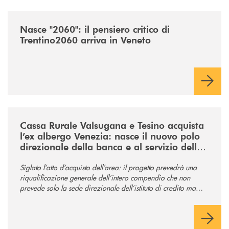
/news/nasce-2060-il-pensiero-critico-di-trentino2060-arriva-in-veneto/
Nasce "2060": il pensiero critico di
Trentino2060 arriva in Veneto
/news/acquisto-ex-albergo-venezia/
Cassa Rurale Valsugana e Tesino acquista
l’ex albergo Venezia: nasce il nuovo polo
direzionale della banca e al servizio della
comunità
Siglato l’atto d’acquisto dell’area: il progetto prevedrà una
riqualificazione generale dell’intero compendio che non
prevede solo la sede direzionale dell’istituto di credito ma
anche ampi spazi per la comunità.