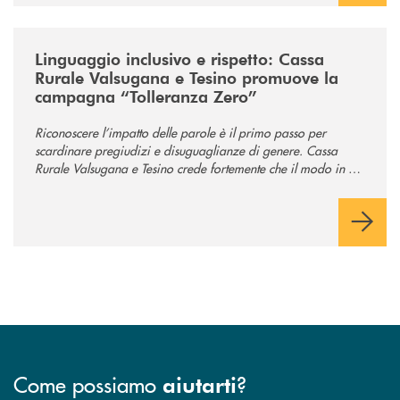
/news/tolleranza-zero/
Linguaggio inclusivo e rispetto: Cassa
Rurale Valsugana e Tesino promuove la
campagna “Tolleranza Zero”
Riconoscere l’impatto delle parole è il primo passo per
scardinare pregiudizi e disuguaglianze di genere. Cassa
Rurale Valsugana e Tesino crede fortemente che il modo in cui
comunichiamo rifletta i nostri valori e influenzi direttamente la
comunità in cui viviamo.
Come possiamo
?
aiutarti