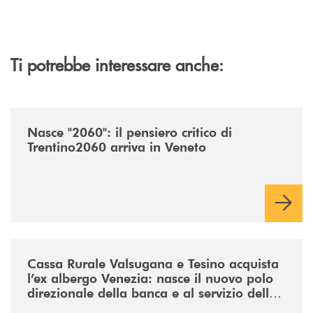
Ti potrebbe interessare anche:
/news/nasce-2060-il-pensiero-critico-di-trentino2060-arriva-in-veneto/
Nasce "2060": il pensiero critico di
Trentino2060 arriva in Veneto
/news/acquisto-ex-albergo-venezia/
Cassa Rurale Valsugana e Tesino acquista
l’ex albergo Venezia: nasce il nuovo polo
direzionale della banca e al servizio della
comunità