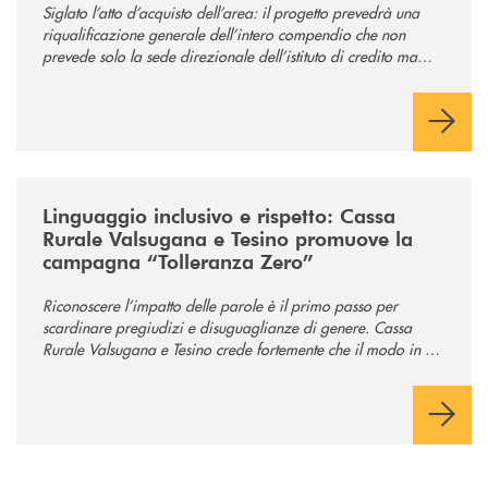
Siglato l’atto d’acquisto dell’area: il progetto prevedrà una
riqualificazione generale dell’intero compendio che non
prevede solo la sede direzionale dell’istituto di credito ma
anche ampi spazi per la comunità.
/news/tolleranza-zero/
Linguaggio inclusivo e rispetto: Cassa
Rurale Valsugana e Tesino promuove la
campagna “Tolleranza Zero”
Riconoscere l’impatto delle parole è il primo passo per
scardinare pregiudizi e disuguaglianze di genere. Cassa
Rurale Valsugana e Tesino crede fortemente che il modo in cui
comunichiamo rifletta i nostri valori e influenzi direttamente la
comunità in cui viviamo.