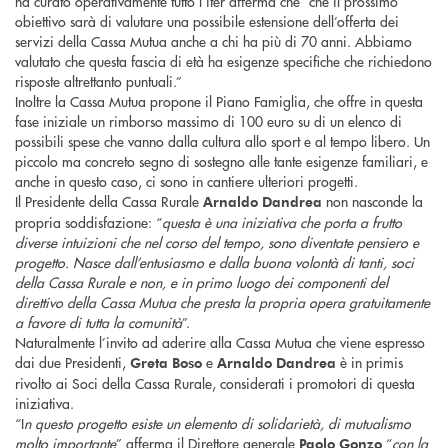
ha curato operativamente tutto l’iter afferma che “che il prossimo
obiettivo sarà di valutare una possibile estensione dell’offerta dei
servizi della Cassa Mutua anche a chi ha più di 70 anni. Abbiamo
valutato che questa fascia di età ha esigenze specifiche che richiedono
risposte altrettanto puntuali.”
Inoltre la Cassa Mutua propone il Piano Famiglia, che offre in questa
fase iniziale un rimborso massimo di 100 euro su di un elenco di
possibili spese che vanno dalla cultura allo sport e al tempo libero. Un
piccolo ma concreto segno di sostegno alle tante esigenze familiari, e
anche in questo caso, ci sono in cantiere ulteriori progetti.
Il Presidente della Cassa Rurale
non nasconde la
Arnaldo Dandrea
propria soddisfazione: “
questa è una iniziativa che porta a frutto
diverse intuizioni che nel corso del tempo, sono diventate pensiero e
progetto. Nasce dall’entusiasmo e dalla buona volontà di tanti, soci
della Cassa Rurale e non, e in primo luogo dei componenti del
direttivo della Cassa Mutua che presta la propria opera gratuitamente
a favore di tutta la comunità
”.
Naturalmente l’invito ad aderire alla Cassa Mutua che viene espresso
dai due Presidenti,
e
è in primis
Greta Boso
Arnaldo Dandrea
rivolto ai Soci della Cassa Rurale, considerati i promotori di questa
iniziativa.
“I
n questo progetto esiste un elemento di solidarietà, di mutualismo
molto importante
” afferma il Direttore generale
“
con la
Paolo Gonzo