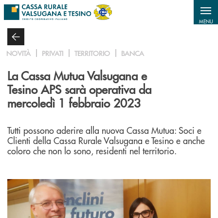
Salta al contenuto principale
MENU
NOVITÀ
PRIVATI
TERRITORIO
BANCA
La Cassa Mutua Valsugana e
Tesino APS sarà operativa da
mercoledì 1 febbraio 2023
Tutti possono aderire alla nuova Cassa Mutua: Soci e
Clienti della Cassa Rurale Valsugana e Tesino e anche
coloro che non lo sono, residenti nel territorio.