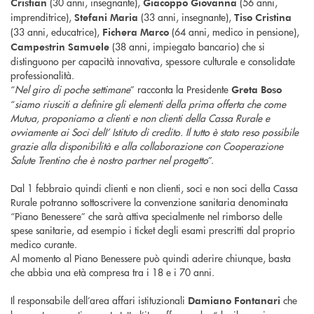
(30 anni, insegnante),
(56 anni,
Cristian
Giacoppo Giovanna
imprenditrice),
(33 anni, insegnante),
Stefani Maria
Tiso Cristina
(33 anni, educatrice),
(64 anni, medico in pensione),
Fichera Marco
(38 anni, impiegato bancario) che si
Campestrin Samuele
distinguono per capacità innovativa, spessore culturale e consolidate
professionalità.
“
Nel giro di poche settimane
” racconta la Presidente
Greta Boso
“
siamo riusciti a definire gli elementi della prima offerta che come
Mutua, proponiamo a clienti e non clienti della Cassa Rurale e
ovviamente ai Soci delI’ Istituto di credito. Il tutto è stato reso possibile
grazie alla disponibilità e alla collaborazione con Cooperazione
Salute Trentino che è nostro partner nel progetto
”.
Dal 1 febbraio quindi clienti e non clienti, soci e non soci della Cassa
Rurale potranno sottoscrivere la convenzione sanitaria denominata
“Piano Benessere” che sarà attiva specialmente nel rimborso delle
spese sanitarie, ad esempio i ticket degli esami prescritti dal proprio
medico curante.
Al momento al Piano Benessere può quindi aderire chiunque, basta
che abbia una età compresa tra i 18 e i 70 anni.
Il responsabile dell’area affari istituzionali
che
Damiano Fontanari