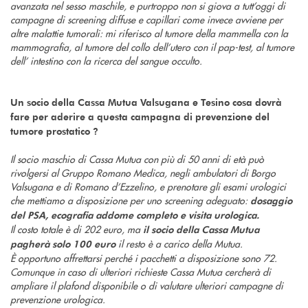
avanzata nel sesso maschile, e purtroppo non si giova a tutt’oggi di
campagne di screening diffuse e capillari come invece avviene per
altre malattie tumorali: mi riferisco al tumore della mammella con la
mammografia, al tumore del collo dell’utero con il pap-test, al tumore
dell’ intestino con la ricerca del sangue occulto.
Un socio della Cassa Mutua Valsugana e Tesino cosa dovrà
fare per aderire a questa campagna di prevenzione del
tumore prostatico ?
Il socio maschio di Cassa Mutua con più di 50 anni di età può
rivolgersi al Gruppo Romano Medica, negli ambulatori di Borgo
Valsugana e di Romano d’Ezzelino, e prenotare gli esami urologici
che mettiamo a disposizione per uno screening adeguato:
dosaggio
del PSA, ecografia addome completo e visita urologica.
Il costo totale è di 202 euro, ma
il socio della Cassa Mutua
il resto è a carico della Mutua.
pagherà solo 100 euro
È opportuno affrettarsi perché i pacchetti a disposizione sono 72.
Comunque in caso di ulteriori richieste Cassa Mutua cercherà di
ampliare il plafond disponibile o di valutare ulteriori campagne di
prevenzione urologica.