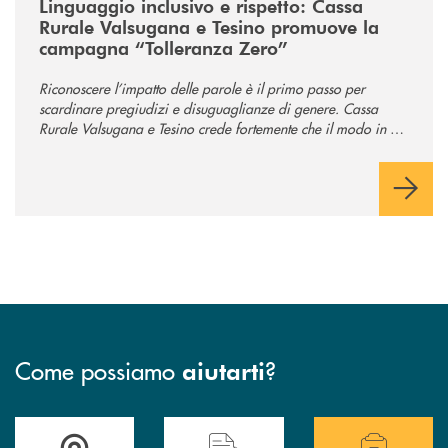
Linguaggio inclusivo e rispetto: Cassa
Rurale Valsugana e Tesino promuove la
campagna “Tolleranza Zero”
Riconoscere l’impatto delle parole è il primo passo per
scardinare pregiudizi e disuguaglianze di genere. Cassa
Rurale Valsugana e Tesino crede fortemente che il modo in cui
comunichiamo rifletta i nostri valori e influenzi direttamente la
comunità in cui viviamo.
Come possiamo
?
aiutarti
Accedi all' elenco completo delle filiali .
Hai bisogno di assistenza immediata? Contatta
Hai bisogno di alcuni