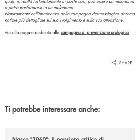
quali, in realtà fortunatamente in pochi casi, può essere un melanoma
o potrà trasformarsi in un melanoma.
Naturalmente nell'imminenza della campagna dermatologica daremo
notizie più dettagliate sul suo svolgimento e sulla sua attuazione.
Vai alla pagina dedicata alla
campagna di prevenzione urologica
SHARE
Ti potrebbe interessare anche:
/news/nasce-2060-il-pensiero-critico-di-trentino2060-arriva-in-veneto/
Nasce "2060": il pensiero critico di