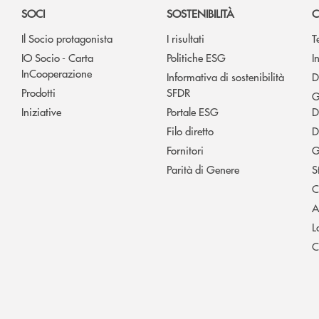
SOCI
SOSTENIBILITÀ
C
Il Socio protagonista
I risultati
T
IO Socio - Carta
Politiche ESG
I
InCooperazione
Informativa di sostenibilità
D
Prodotti
SFDR
G
Iniziative
Portale ESG
D
Filo diretto
D
Fornitori
G
Parità di Genere
S
C
A
L
C