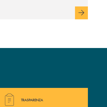
Scurelle. Un'iniziativa speciale che
coincide con il saluto agli studenti per
l'inizio dell'estate.
Hai bisogno di alcuni documenti ? Vai alla pagina della 
TRASPARENZA