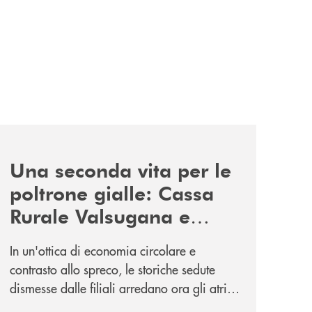
news/donazione-poltrone-gialle/
Una seconda vita per le
poltrone gialle: Cassa
Rurale Valsugana e
Tesino le dona
In un'ottica di economia circolare e
all'Istituto Comprensivo
contrasto allo spreco, le storiche sedute
di Strigno e Tesino
dismesse dalle filiali arredano ora gli atrii
e i punti lettura dei plessi di Strigno e