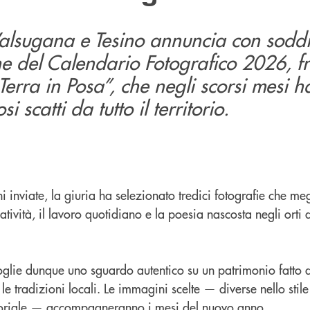
alsugana e Tesino annuncia con sodd
e del Calendario Fotografico 2026, fr
Terra in Posa”, che negli scorsi mesi ha
 scatti da tutto il territorio.
 inviate, la giuria ha selezionato tredici fotografie che me
tività, il lavoro quotidiano e la poesia nascosta negli orti 
oglie dunque uno sguardo autentico su un patrimonio fatto 
 le tradizioni locali. Le immagini scelte — diverse nello st
rritoriale — accompagneranno i mesi del nuovo anno.