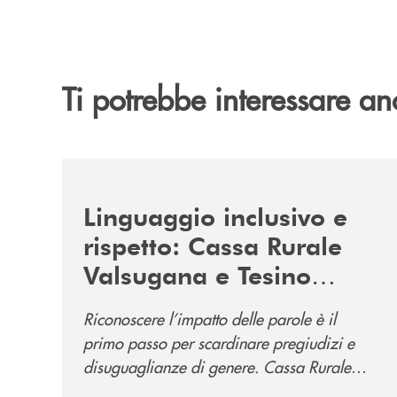
Ti potrebbe interessare an
/news/tolleranza-zero/
Linguaggio inclusivo e
rispetto: Cassa Rurale
Valsugana e Tesino
promuove la campagna
Riconoscere l’impatto delle parole è il
“Tolleranza Zero”
primo passo per scardinare pregiudizi e
disuguaglianze di genere. Cassa Rurale
Valsugana e Tesino crede fortemente che il