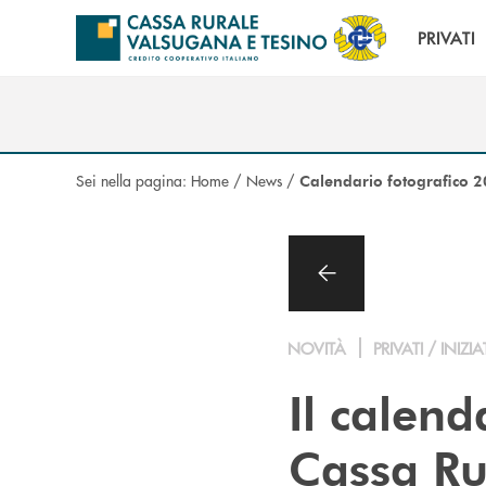
Salta al contenuto principale
PRIVATI
Sei nella pagina:
Home
/
News
/
Calendario fotografico 
NOVITÀ
PRIVATI / INIZIA
Il calend
Cassa Ru