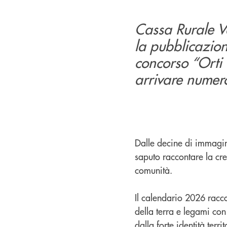
Cassa Rurale V
la pubblicazion
concorso “Orti 
arrivare numerosi
Dalle decine di immagini
saputo raccontare la crea
comunità.
Il calendario 2026 racc
della terra e legami con
dalla forte identità te