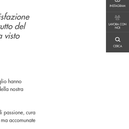
INSTAGRAM
INSTAGRAM
isfazione
LAVORA CON NOI
utto del
LAVORA CON
NOI
 visto
CERCA
CERCA
glio hanno
della nostra
di passione, cura
ile ma accomunate