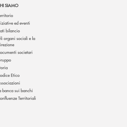
HI SIAMO
erritorio
niziative ed eventi
ati bilancio
li organi sociali e la
irezione
ocumenti societari
ruppo
toria
odice Etico
ssociazioni
a banca sui banchi
onfluenze Territoriali