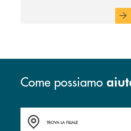
modo in cui comunichiamo rifletta i nostri
valori e influenzi direttamente la comunità
in cui viviamo.
Come possiamo
aiut
Accedi all' elenco completo delle filiali .
TROVA LA FILIALE