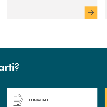
?
arti
Hai bisogno di assistenza immediata? Contattaci !
CONTATTACI