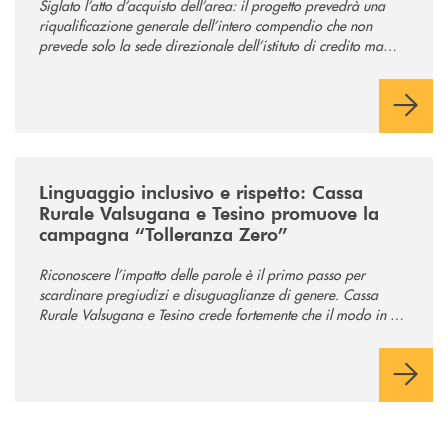
Siglato l’atto d’acquisto dell’area: il progetto prevedrà una
riqualificazione generale dell’intero compendio che non
prevede solo la sede direzionale dell’istituto di credito ma
anche ampi spazi per la comunità.
/news/tolleranza-zero/
Linguaggio inclusivo e rispetto: Cassa
Rurale Valsugana e Tesino promuove la
campagna “Tolleranza Zero”
Riconoscere l’impatto delle parole è il primo passo per
scardinare pregiudizi e disuguaglianze di genere. Cassa
Rurale Valsugana e Tesino crede fortemente che il modo in cui
comunichiamo rifletta i nostri valori e influenzi direttamente la
comunità in cui viviamo.