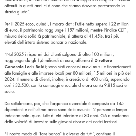
ottenuti in questi anni ci dicono che stiamo davvero percorrendo la
strada giusta”.
Per il 2025 ecco, quindi, i macro-dati: l’utile netto supera i 22 milioni
di euro, il patrimonio raggiunge i 157 milioni, mentre l'indice CET1,
misura della solidità patrimoniale, si attesta al 41,45%, tra i più
elevati dell’intero sistema bancario nazionale.
“Nel 2025 i risparmi dei clienti salgono di oltre 100 milioni,
raggiungendo gli 1,6 miliardi di euro, afferma il
Direttore
; sono stati concessi nuovi mutui e finanziamenti
Generale Loris Baldi
alle famiglie e alle imprese locali per 80 milioni, 15 milioni in più del
2024. Il numero di clienti, inoltre, è cresciuto di 400 unità, superando
così i 32.500, con la compagine sociale che ora conta 9.815 soci e
socie.
Da sottolineare, poi, che l’organico aziendale è composto da 145
dipendenti e nell’ultimo anno sono state assunte 12 persone a tempo
indeterminato, quasi tutte di età inferiore ai 30 anni. Ciò a conferma
della volontà di investire sulle giovani risorse dei nostri territori.
"Il nostro modo di “fare banca” è diverso da tutti”, continua il