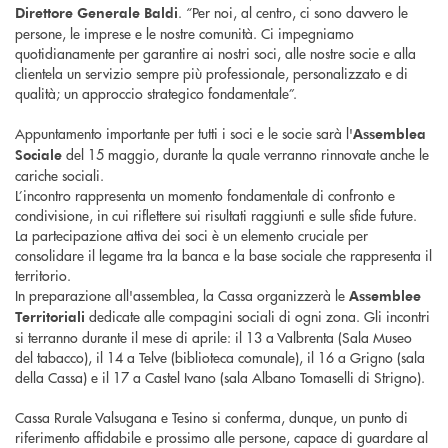
. “Per noi, al centro, ci sono davvero le
Direttore Generale Baldi
persone, le imprese e le nostre comunità. Ci impegniamo
quotidianamente per garantire ai nostri soci, alle nostre socie e alla
clientela un servizio sempre più professionale, personalizzato e di
qualità; un approccio strategico fondamentale”.
Appuntamento importante per tutti i soci e le socie sarà l'
Assemblea
del 15 maggio, durante la quale verranno rinnovate anche le
Sociale
cariche sociali.
L’incontro rappresenta un momento fondamentale di confronto e
condivisione, in cui riflettere sui risultati raggiunti e sulle sfide future.
La partecipazione attiva dei soci è un elemento cruciale per
consolidare il legame tra la banca e la base sociale che rappresenta il
territorio.
In preparazione all'assemblea, la Cassa organizzerà le
Assemblee
dedicate alle compagini sociali di ogni zona. Gli incontri
Territoriali
si terranno durante il mese di aprile: il 13 a Valbrenta (Sala Museo
del tabacco), il 14 a Telve (biblioteca comunale), il 16 a Grigno (sala
della Cassa) e il 17 a Castel Ivano (sala Albano Tomaselli di Strigno).
Cassa Rurale Valsugana e Tesino si conferma, dunque, un punto di
riferimento affidabile e prossimo alle persone, capace di guardare al