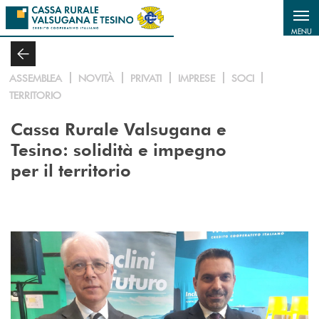
Salta al contenuto principale
MENU
ASSEMBLEA
NOVITÀ
PRIVATI
IMPRESE
SOCI
TERRITORIO
Cassa Rurale Valsugana e
Tesino:
solidità e impegno
per il territorio