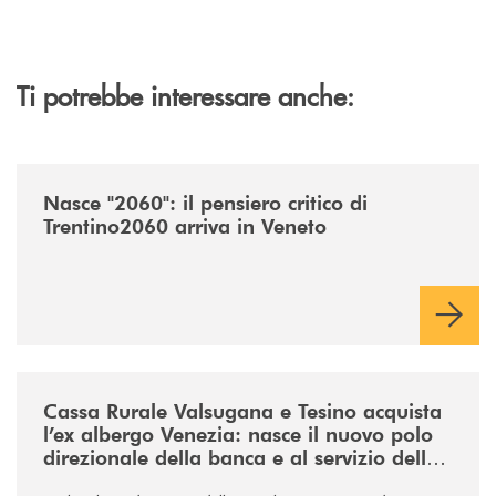
Ti potrebbe interessare anche:
/news/nasce-2060-il-pensiero-critico-di-trentino2060-arriva-in-veneto/
Nasce "2060": il pensiero critico di
Trentino2060 arriva in Veneto
/news/acquisto-ex-albergo-venezia/
Cassa Rurale Valsugana e Tesino acquista
l’ex albergo Venezia: nasce il nuovo polo
direzionale della banca e al servizio della
comunità