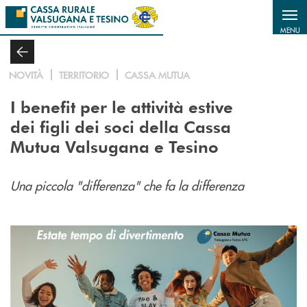
Salta al contenuto principale
MENU
NOVITÀ
TERRITORIO
CASSA MUTUA
I benefit per le attività estive
dei figli dei soci della Cassa
Mutua Valsugana e Tesino
Una piccola "differenza" che fa la differenza