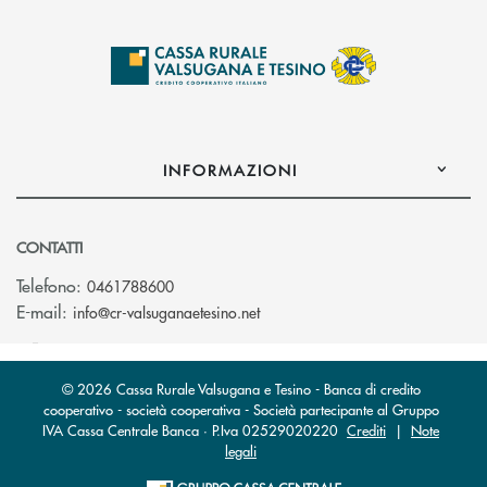
INFORMAZIONI
CONTATTI
Telefono:
0461788600
(si apre l’app di posta elettron
E-mail:
info@cr-valsuganaetesino.net
© 2026 Cassa Rurale Valsugana e Tesino - Banca di credito
cooperativo - società cooperativa - Società partecipante al Gruppo
IVA Cassa Centrale Banca · P.Iva 02529020220
Crediti
|
Note
legali