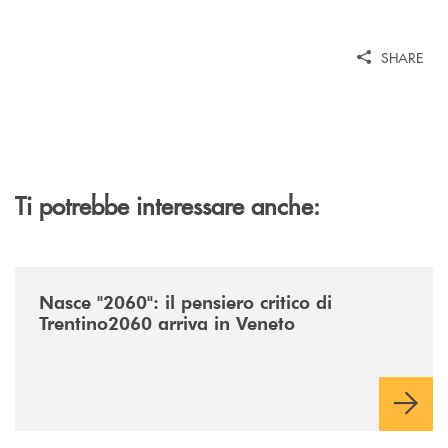
SHARE
Ti potrebbe interessare anche:
/news/nasce-2060-il-pensiero-critico-di-trentino2060-arriva-in-veneto/
Nasce "2060": il pensiero critico di
Trentino2060 arriva in Veneto