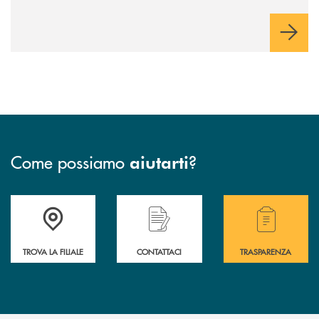
comunichiamo rifletta i nostri valori e influenzi direttamente la
comunità in cui viviamo.
Come possiamo
?
aiutarti
Accedi all' elenco completo delle filiali .
Hai bisogno di assistenza immediata? Contatta
Hai bisogno di alcuni
TROVA LA FILIALE
CONTATTACI
TRASPARENZA