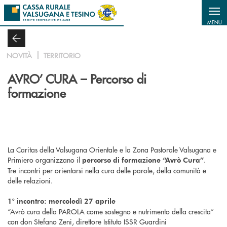
Salta al contenuto principale
MENU
NOVITÀ
TERRITORIO
AVRO’ CURA – Percorso di
formazione
La Caritas della Valsugana Orientale e la Zona Pastorale Valsugana e
Primiero organizzano il
.
percorso di formazione “Avrò Cura”
Tre incontri per orientarsi nella cura delle parole, della comunità e
delle relazioni.
1° incontro: mercoledì 27 aprile
“Avrò cura della PAROLA come sostegno e nutrimento della crescita”
con don Stefano Zeni, direttore Istituto ISSR Guardini