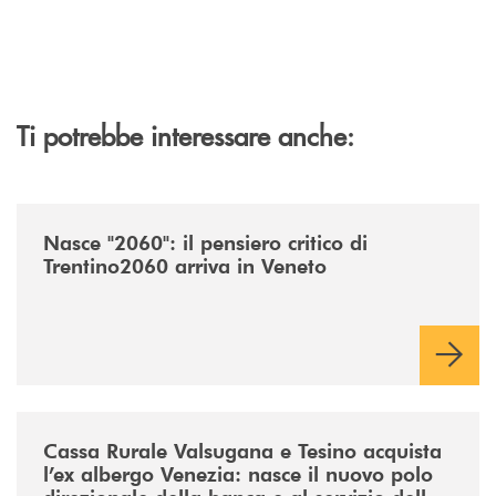
Ti potrebbe interessare anche:
/news/nasce-2060-il-pensiero-critico-di-trentino2060-arriva-in-veneto/
Nasce "2060": il pensiero critico di
Trentino2060 arriva in Veneto
/news/acquisto-ex-albergo-venezia/
Cassa Rurale Valsugana e Tesino acquista
l’ex albergo Venezia: nasce il nuovo polo