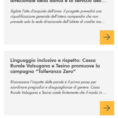
direzionale della banca e al servizio della
comunità
Siglato l’atto d’acquisto dell’area: il progetto prevedrà una
riqualificazione generale dell’intero compendio che non
prevede solo la sede direzionale dell’istituto di credito ma
anche ampi spazi per la comunità.
/news/tolleranza-zero/
Linguaggio inclusivo e rispetto: Cassa
Rurale Valsugana e Tesino promuove la
campagna “Tolleranza Zero”
Riconoscere l’impatto delle parole è il primo passo per
scardinare pregiudizi e disuguaglianze di genere. Cassa
Rurale Valsugana e Tesino crede fortemente che il modo in cui
comunichiamo rifletta i nostri valori e influenzi direttamente la
comunità in cui viviamo.