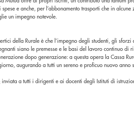
 Mutua offre ai propri iscritti, un contributo una tantum pr
i spese e anche, per l’abbonamento trasporti che in alcune
glie un impegno notevole.
rtici della Rurale è che l’impegno degli studenti, gli sforzi 
segnanti siano le premesse e le basi del lavoro continuo di
enerazione dopo generazione: a questa opera la Cassa Rur
iorno, augurando a tutti un sereno e proficuo nuovo anno s
o
inviata a tutti i dirigenti e ai docenti degli Istituti di istruzio