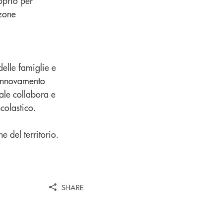
oprio per
 zone
delle famiglie e
 rinnovamento
ale collabora e
colastico.
ne del territorio.
SHARE