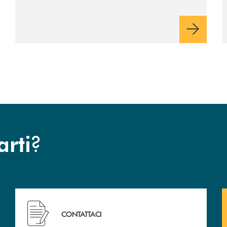
dell’istituto di credito ma anche ampi spazi
per la comunità.
?
arti
Hai bisogno di assistenza immediata? Contattaci !
CONTATTACI