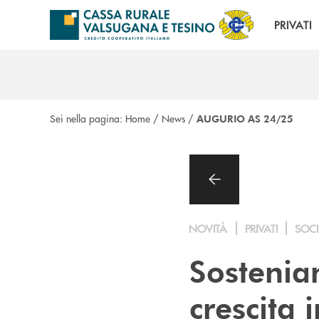
Salta al contenuto principale
PRIVATI
Sei nella pagina:
Home
/
News
/
AUGURIO AS 24/25
NOVITÀ
PRIVATI
SOCI
Sosteniam
crescita 