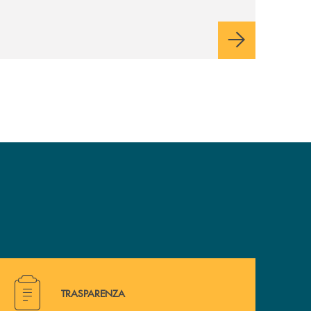
modo in cui comunichiamo rifletta i nostri
valori e influenzi direttamente la comunità
in cui viviamo.
Hai bisogno di alcuni documenti ? Vai alla pagina della 
TRASPARENZA