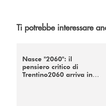
Ti potrebbe interessare an
/news/nasce-2060-il-pensiero-critico-di-trentino
Nasce "2060": il
pensiero critico di
Trentino2060 arriva in
Veneto