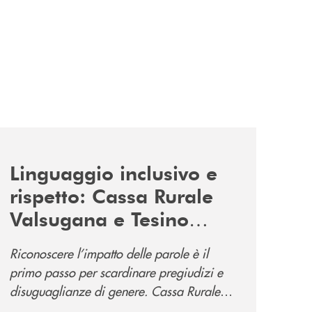
news/tolleranza-zero/
Linguaggio inclusivo e
rispetto: Cassa Rurale
Valsugana e Tesino
promuove la campagna
Riconoscere l’impatto delle parole è il
“Tolleranza Zero”
primo passo per scardinare pregiudizi e
disuguaglianze di genere. Cassa Rurale
Valsugana e Tesino crede fortemente che il