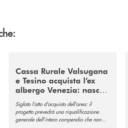
che:
2060-arriva-in-veneto/
/news/acquisto-ex-albergo-venezia/
/
Cassa Rurale Valsugana
e Tesino acquista l’ex
albergo Venezia: nasce
il nuovo polo
Siglato l’atto d’acquisto dell’area: il
direzionale della banca
progetto prevedrà una riqualificazione
e al servizio della
generale dell’intero compendio che non
comunità
prevede solo la sede direzionale