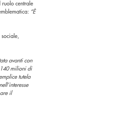
l ruolo centrale
 emblematica:
“È
 sociale,
tata avanti con
 140 milioni di
emplice tutela
nell’interesse
are il