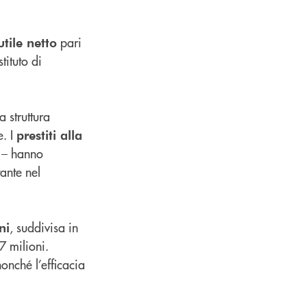
pari
utile netto
tituto di
a struttura
e. I
prestiti alla
o – hanno
ante nel
, suddivisa in
ni
7 milioni.
onché l’efficacia