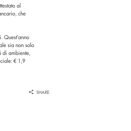
testato al
ancario, che
ci. Quest’anno
ale sia non solo
ni di ambiente,
ciale: € 1,9
SHARE