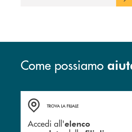
Come possiamo
aiut
Accedi all' elenco completo delle filiali .
TROVA LA FILIALE
Accedi all'
elenco