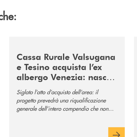
che:
2060-arriva-in-veneto/
/news/acquisto-ex-albergo-venezia/
/
Cassa Rurale Valsugana
e Tesino acquista l’ex
albergo Venezia: nasce
il nuovo polo
Siglato l’atto d’acquisto dell’area: il
direzionale della banca
progetto prevedrà una riqualificazione
e al servizio della
generale dell’intero compendio che non
comunità
prevede solo la sede direzionale
dell’istituto di credito ma anche ampi spazi
per la comunità.