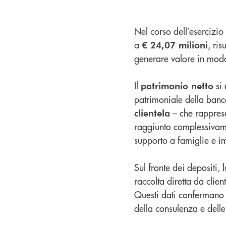
Nel corso dell’esercizi
a
, ris
€ 24,07 milioni
generare valore in modo
Il
si 
patrimonio netto
patrimoniale della banca
– che rapprese
clientela
raggiunto complessiva
supporto a famiglie e i
Sul fronte dei depositi, 
raccolta diretta da clie
Questi dati confermano l
della consulenza e delle s