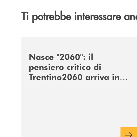
Ti potrebbe interessare an
/news/nasce-2060-il-pensiero-critico-di-trentino
Nasce "2060": il
pensiero critico di
Trentino2060 arriva in
Veneto