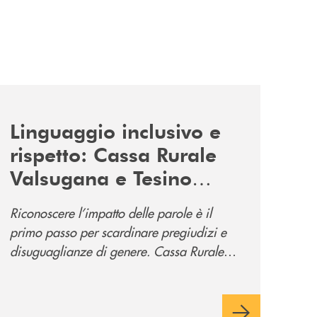
news/tolleranza-zero/
Linguaggio inclusivo e
rispetto: Cassa Rurale
Valsugana e Tesino
promuove la campagna
Riconoscere l’impatto delle parole è il
“Tolleranza Zero”
primo passo per scardinare pregiudizi e
disuguaglianze di genere. Cassa Rurale
Valsugana e Tesino crede fortemente che il
modo in cui comunichiamo rifletta i nostri
valori e influenzi direttamente la comunità