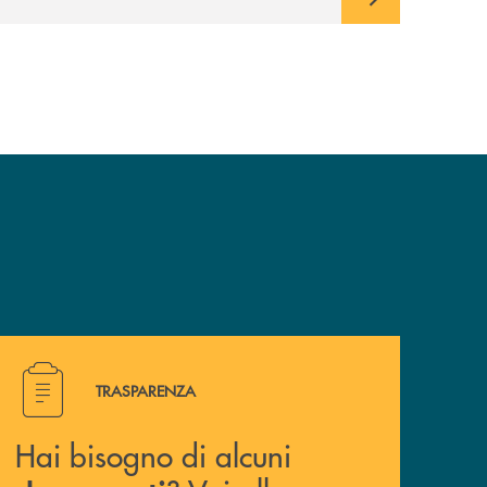
in cui viviamo.
Hai bisogno di alcuni documenti ? Vai alla pagina della 
TRASPARENZA
Hai bisogno di alcuni