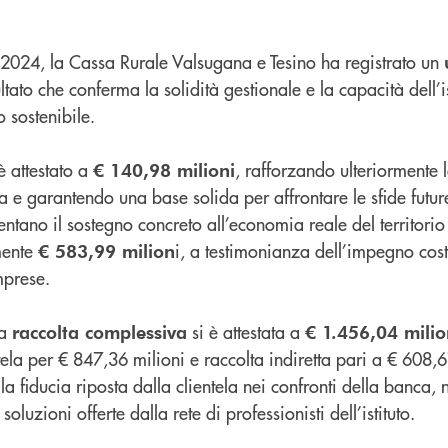
o 2024, la Cassa Rurale Valsugana e Tesino ha registrato un
ultato che conferma la solidità gestionale e la capacità dell’is
 sostenibile.
è attestato a
, rafforzando ulteriormente l
€ 140,98 milioni
 e garantendo una base solida per affrontare le sfide futur
ntano il sostegno concreto all’economia reale del territori
mente
i, a testimonianza dell’impegno cost
€ 583,99 milion
mprese.
la
si è attestata a
raccolta complessiva
€ 1.456,04 milio
ntela per € 847,36 milioni e raccolta indiretta pari a € 608,6
a fiducia riposta dalla clientela nei confronti della banca, n
oluzioni offerte dalla rete di professionisti dell’istituto.