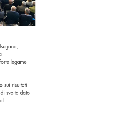
alsugana,
a
 forte legame
sui risultati
to
 di svolta dato
al