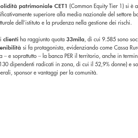
(Common Equity Tier 1) si è at
solidità patrimoniale CET1
nificativamente superiore alla media nazionale del settore b
tturale dell’istituto e la prudenza nella gestione dei rischi.
di
ha raggiunto quota
, di cui 9.585 sono so
clienti
33mila
si fa protagonista, evidenziando come Cassa Rur
enibilità
a – e soprattutto – la banca PER il territorio, anche in termi
30 dipendenti radicati in zona, di cui il 52,9% donne) e so
berali, sponsor e vantaggi per la comunità.