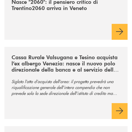
Nasce "2060": il pensiero critico di
Trentino2060 arriva in Veneto
/news/acquisto-ex-albergo-venezia/
Cassa Rurale Valsugana e Tesino acquista
l’ex albergo Venezia: nasce il nuovo polo
direzionale della banca e al servizio della
comunità
Siglato l’atto d’acquisto dell’area: il progetto prevedrà una
riqualificazione generale dell’intero compendio che non
prevede solo la sede direzionale dell’istituto di credito ma
anche ampi spazi per la comunità.
/news/tolleranza-zero/