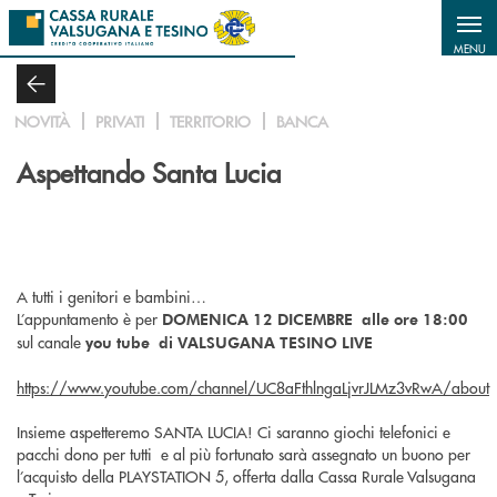
Salta al contenuto principale
MENU
NOVITÀ
PRIVATI
TERRITORIO
BANCA
Aspettando Santa Lucia
A tutti i genitori e bambini…
L’appuntamento è per
DOMENICA 12 DICEMBRE alle ore 18:00
sul canale
you tube di VALSUGANA TESINO LIVE
https://www.youtube.com/channel/UC8aFthlngaLjvrJLMz3vRwA/about
Insieme aspetteremo SANTA LUCIA! Ci saranno giochi telefonici e
pacchi dono per tutti e al più fortunato sarà assegnato un buono per
l’acquisto della PLAYSTATION 5, offerta dalla Cassa Rurale Valsugana