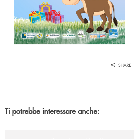
SHARE
Ti potrebbe interessare anche:
/news/nasce-2060-il-pensiero-critico-di-trentino2060-arriva-in-veneto/