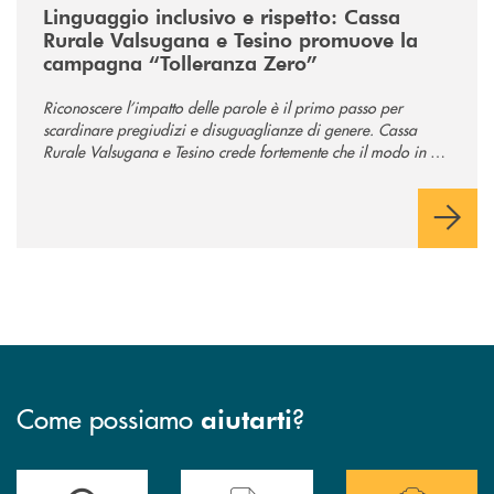
Linguaggio inclusivo e rispetto: Cassa
Rurale Valsugana e Tesino promuove la
campagna “Tolleranza Zero”
Riconoscere l’impatto delle parole è il primo passo per
scardinare pregiudizi e disuguaglianze di genere. Cassa
Rurale Valsugana e Tesino crede fortemente che il modo in cui
comunichiamo rifletta i nostri valori e influenzi direttamente la
comunità in cui viviamo.
Come possiamo
?
aiutarti
Accedi all' elenco completo delle filiali .
Hai bisogno di assistenza immediata? Contatta
Hai bisogno di alcuni