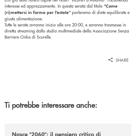
interesse ed apprezzamento. In questa serata dal titolo
“Come
parleremo di diete equilibrate e
(ri)mettersi in forma per l’estate”
giusta alimentazione.
Tutte le serate avranno inizio alle ore 20:00, e saranno trasmesse in
diretta streaming dallo studio multimediale della Associazione Senza
Barriere Onlus di Scurelle.
SHARE
Ti potrebbe interessare anche:
/news/nasce-2060-il-pensiero-critico-di-trentino2060-arriva-in-veneto/
Nasce "2060": il pensiero critico di