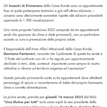
Gli
della Cassa Rurale sono un appuntamento
Incontri di Primavera
fisso al quale partecipano tantissimi e già nell’ultima edizione, i
consensi sono ulteriormente aumentati rispetto alle edizioni precedenti
superando le 1.500 visualizzazioni.
Ora viene proposta l’edizione 2023 composta da tre appuntamenti
serali che spaziano da clima a diete primaverili, con un particolare
accento su cura e prevenzione della propria salute.
Il Responsabile dell’Area Affari Istituzionali della Cassa Rurale,
, racconta che il palinsesto di queste tre serate è
Damiano Fontanari
“il frutto del confronto con chi ci ha seguito poi opportunamente
declinato in temi, date, contenuti. Importante come sempre la nostra
attitudine a rilevare sul territorio esigenze ed impressioni”
Questo periodo primaverile conta su tre appuntamenti dove altrettanti
personaggi di spicco ci racconteranno di tutela del proprio benessere,
clima e corretta alimentazione.
La prima serata, prevista per
dal titolo
giovedì 16 marzo 2023
avrà come ospiti la neo presidente della
“Una Mutua per tutti”
nuova Cassa Mutua Valsugana e Tesino
,
e
Greta Boso
Cristian Prai