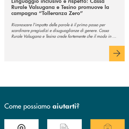
Linguaggio inclusivo e rispetto: Cassa
Rurale Valsugana e Tesino promuove la
campagna “Tolleranza Zero”
Riconoscere l’impatto delle parole è il primo passo per
scardinare pregiudizi e disuguaglianze di genere. Cassa
Rurale Valsugana e Tesino crede fortemente che il modo in cui
comunichiamo rifletta i nostri valori e influenzi direttamente la
comunità in cui viviamo.
Come possiamo
?
aiutarti
Accedi all' elenco completo delle filiali .
Hai bisogno di assistenza immediata? Contatta
Hai bisogno di alcuni