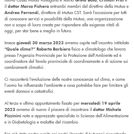
il
entrambi membri del direttivo della Mutua e
dottor Marco Fichera
, direttore di Mutua CST. Sarà l’occasione per tutti
Andrea Ferrandi
di conoscere servizi e possibilità della Mutua, una organizzazione
non a scopo di lucro creata per rispondere alle esigenze vitali di
oggi, per star bene e meglio in futuro.
Invece
avremo ospite nell’incontro intitolato
giovedì 30 marzo 2023
fisico e climatologo che lavora
“Quale clima?”
Roberto Barbiero
presso l'Agenzia Provinciale per la Protezione dell'Ambiente ed è
coordinatore del Tavolo provinciale di coordinamento e di azione sui
cambiamenti climatici.
Ci racconterà l’evoluzione delle nostre conoscenze sul clima, e come
l’uomo ha influenzato l’ambiente e cosa potrebbe fare per limitare gli
eventi dannosi e catastrofici.
Al terzo e ultimo appuntamento fissato per
mercoledì 19 aprile
avremo di nuovo il piacere di incontrare il
2023
dottor Michele
noto e apprezzato specialista in Scienza dell’Alimentazione
Pizzinini
e in Diabetologia e malattie del ricambio.
Era già stato nostro ospite nei nostri “Incontri d’Autunno” riscuotendo