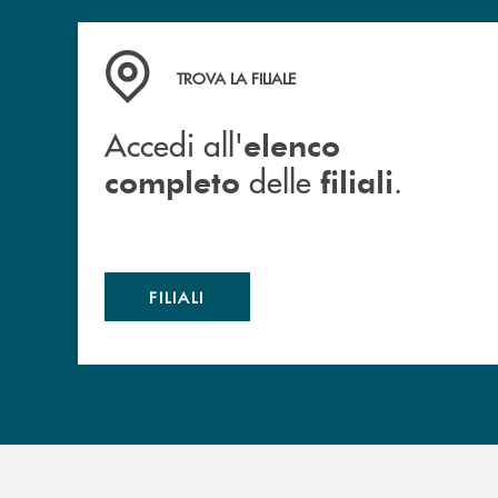
Accedi all' elenco completo delle filiali .
TROVA LA FILIALE
Accedi all'
elenco
delle
.
completo
filiali
FILIALI