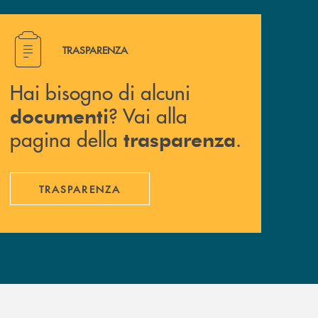
Hai bisogno di alcuni documenti ? Vai alla pagina della 
TRASPARENZA
Hai bisogno di alcuni
? Vai alla
documenti
pagina della
.
trasparenza
TRASPARENZA