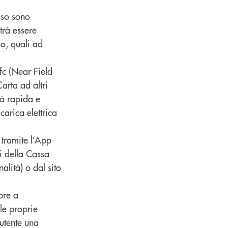
sso sono
trà essere
io, quali ad
Nfc (Near Field
rta ad altri
tà rapida e
arica elettrica
 tramite l’App
i della Cassa
lità) o dal sito
pre a
le proprie
’utente una