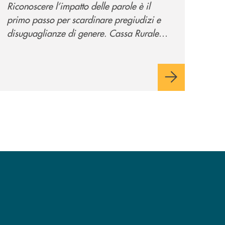
Riconoscere l’impatto delle parole è il
“Tolleranza Zero”
primo passo per scardinare pregiudizi e
disuguaglianze di genere. Cassa Rurale
Valsugana e Tesino crede fortemente che il
modo in cui comunichiamo rifletta i nostri
valori e influenzi direttamente la comunità
in cui viviamo.