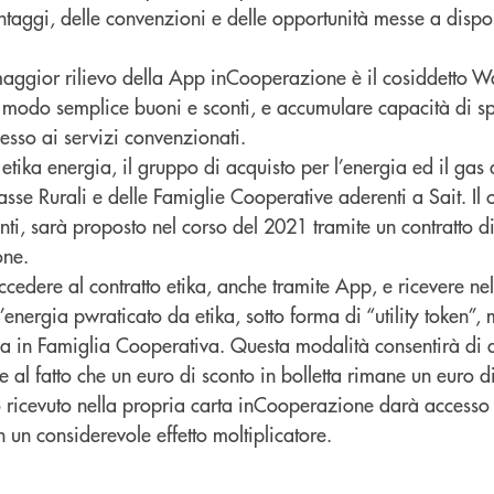
ntaggi, delle convenzioni e delle opportunità messe a dispo
aggior rilievo della App inCooperazione è il cosiddetto Wal
in modo semplice buoni e sconti, e accumulare capacità di s
cesso ai servizi convenzionati.
etika energia, il gruppo di acquisto per l’energia ed il gas 
asse Rurali e delle Famiglie Cooperative aderenti a Sait. Il c
ti, sarà proposto nel corso del 2021 tramite un contratto di
one.
ccedere al contratto etika, anche tramite App, e ricevere ne
’energia pwraticato da etika, sotto forma di “utility token”, 
sa in Famiglia Cooperativa. Questa modalità consentirà di a
e al fatto che un euro di sconto in bolletta rimane un euro d
o ricevuto nella propria carta inCooperazione darà accesso 
 un considerevole effetto moltiplicatore.