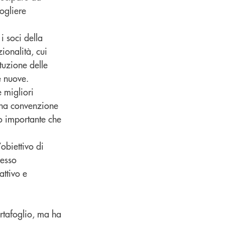
cogliere
i soci della
ionalità, cui
ituzione delle
e nuove.
e migliori
una convenzione
to importante che
’obiettivo di
cesso
attivo e
ortafoglio, ma ha