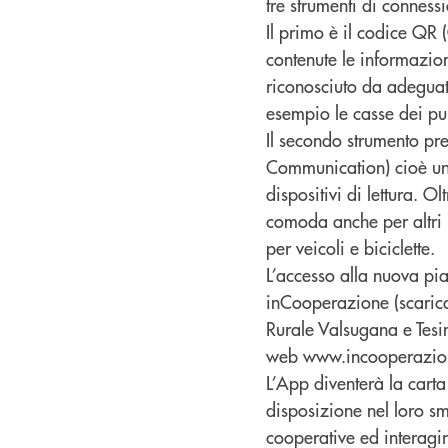
tre strumenti di conness
Il primo è il codice QR 
contenute le informazio
riconosciuto da adeguati
esempio le casse dei pu
Il secondo strumento pre
Communication) cioè una
dispositivi di lettura. 
comoda anche per altri u
per veicoli e biciclette.
L’accesso alla nuova pi
inCooperazione (scarica
Rurale Valsugana e Tesi
web www.incooperazion
L’App diventerà la carta
disposizione nel loro sm
cooperative ed interagire