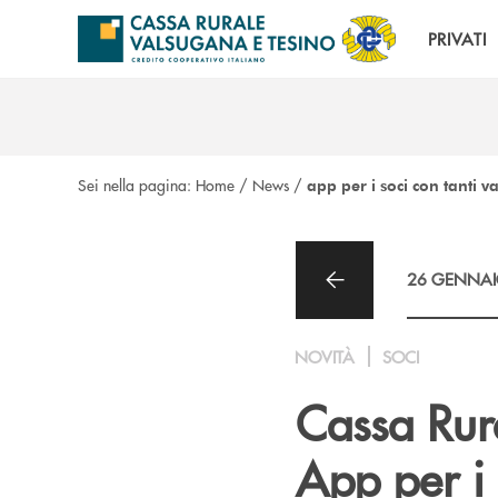
Salta al contenuto principale
PRIVATI
Sei nella pagina:
Home
/
News
/
app per i soci con tanti v
26 GENNAI
NOVITÀ
SOCI
Cassa Rur
App per i 