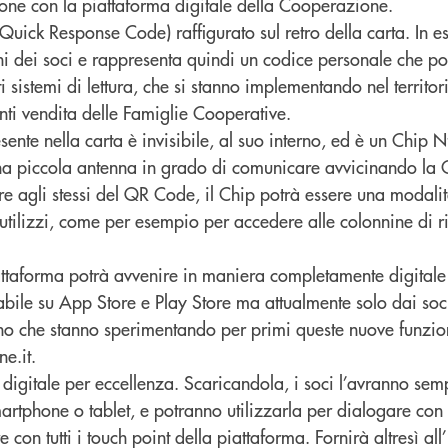
ione con la piattaforma digitale della Cooperazione.
(Quick Response Code) raffigurato sul retro della carta. In e
ni dei soci e rappresenta quindi un codice personale che po
 sistemi di lettura, che si stanno implementando nel territor
nti vendita delle Famiglie Cooperative.
sente nella carta è invisibile, al suo interno, ed è un Chip 
 piccola antenna in grado di comunicare avvicinando la Ca
Oltre agli stessi del QR Code, il Chip potrà essere una modali
tilizzi, come per esempio per accedere alle colonnine di ric
attaforma potrà avvenire in maniera completamente digitale
bile su App Store e Play Store ma attualmente solo dai soc
no che stanno sperimentando per primi queste nuove funziona
e.it.
 digitale per eccellenza. Scaricandola, i soci l’avranno sem
artphone o tablet, e potranno utilizzarla per dialogare con 
 con tutti i touch point della piattaforma. Fornirà altresì all