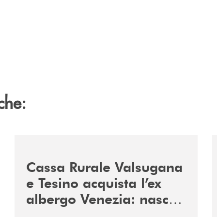
che:
2060-arriva-in-veneto/
/news/acquisto-ex-albergo-venezia/
/
Cassa Rurale Valsugana
e Tesino acquista l’ex
albergo Venezia: nasce
il nuovo polo