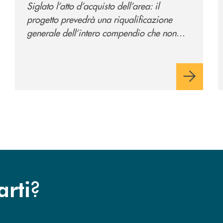
Siglato l’atto d’acquisto dell’area: il
direzionale della banca
progetto prevedrà una riqualificazione
e al servizio della
generale dell’intero compendio che non
comunità
prevede solo la sede direzionale
dell’istituto di credito ma anche ampi spazi
per la comunità.
?
arti