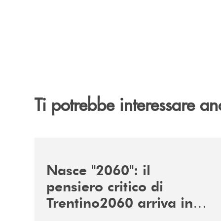
Ti potrebbe interessare an
/news/nasce-2060-il-pensiero-critico-di-trentino
Nasce "2060": il
pensiero critico di
Trentino2060 arriva in
Veneto