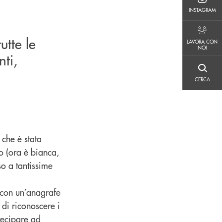
INSTAGRAM
INSTAGRAM
LAVORA CON NOI
utte le
LAVORA CON
NOI
ti,
CERCA
CERCA
 che è stata
o (ora è bianca,
so a tantissime
 con un’anagrafe
 di riconoscere i
rtecipare ad