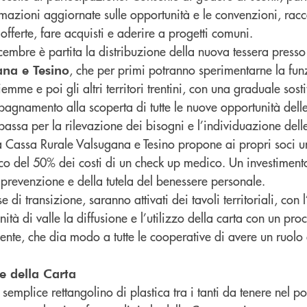
ormazioni aggiornate sulle opportunità e le convenzioni, rac
fferte, fare acquisti e aderire a progetti comuni.
icembre è partita la distribuzione della nuova tessera presso 
, che per primi potranno sperimentarne la funz
ana e Tesino
emme e poi gli altri territori trentini, con una graduale sost
mpagnamento alla scoperta di tutte le nuove opportunità dell
 passa per la rilevazione dei bisogni e l’individuazione dell
a Cassa Rurale Valsugana e Tesino propone ai propri soci 
rico del 50% dei costi di un check up medico. Un investimen
 prevenzione e della tutela del benessere personale.
 di transizione, saranno attivati dei tavoli territoriali, con l
ità di valle la diffusione e l’utilizzo della carta con un pro
ente, che dia modo a tutte le cooperative di avere un ruolo 
e della Carta
semplice rettangolino di plastica tra i tanti da tenere nel p