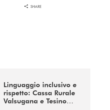
SHARE
news/tolleranza-zero/
Linguaggio inclusivo e
rispetto: Cassa Rurale
Valsugana e Tesino
promuove la campagna