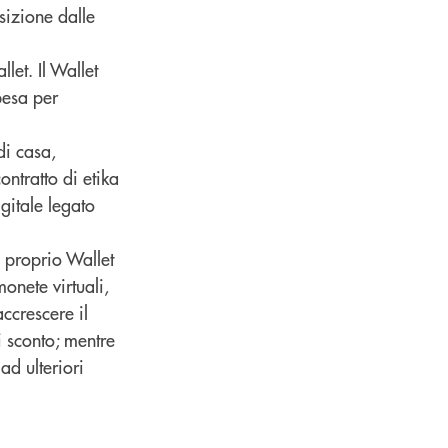
sizione dalle
let. Il Wallet
pesa per
di casa,
ontratto di etika
gitale legato
l proprio Wallet
monete virtuali,
ccrescere il
i sconto; mentre
ad ulteriori