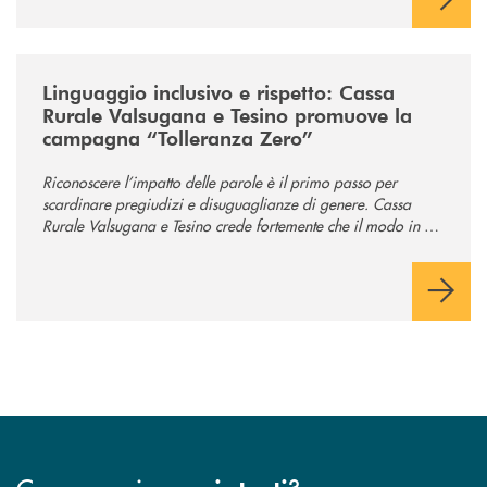
/news/tolleranza-zero/
Linguaggio inclusivo e rispetto: Cassa
Rurale Valsugana e Tesino promuove la
campagna “Tolleranza Zero”
Riconoscere l’impatto delle parole è il primo passo per
scardinare pregiudizi e disuguaglianze di genere. Cassa
Rurale Valsugana e Tesino crede fortemente che il modo in cui
comunichiamo rifletta i nostri valori e influenzi direttamente la
comunità in cui viviamo.