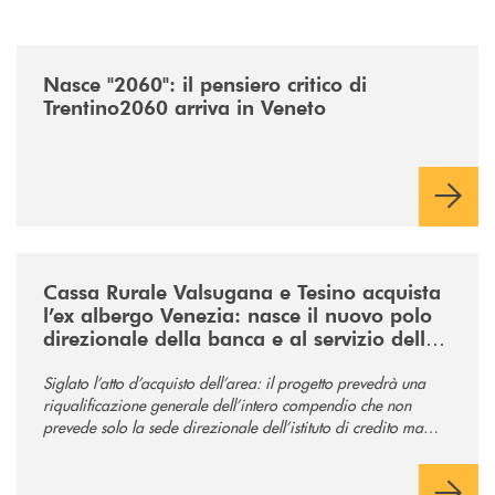
/news/nasce-2060-il-pensiero-critico-di-trentino2060-arriva-in-veneto/
Nasce "2060": il pensiero critico di
Trentino2060 arriva in Veneto
/news/acquisto-ex-albergo-venezia/
Cassa Rurale Valsugana e Tesino acquista
l’ex albergo Venezia: nasce il nuovo polo
direzionale della banca e al servizio della
comunità
Siglato l’atto d’acquisto dell’area: il progetto prevedrà una
riqualificazione generale dell’intero compendio che non
prevede solo la sede direzionale dell’istituto di credito ma
anche ampi spazi per la comunità.