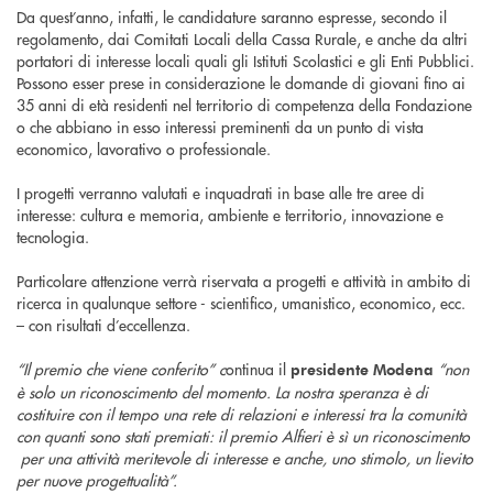
Da quest’anno, infatti, le candidature saranno espresse, secondo il
regolamento, dai Comitati Locali della Cassa Rurale, e anche da altri
portatori di interesse locali quali gli Istituti Scolastici e gli Enti Pubblici.
Possono esser prese in considerazione le domande di giovani fino ai
35 anni di età residenti nel territorio di competenza della Fondazione
o che abbiano in esso interessi preminenti da un punto di vista
economico, lavorativo o professionale.
I progetti verranno valutati e inquadrati in base alle tre aree di
interesse: cultura e memoria, ambiente e territorio, innovazione e
tecnologia.
Particolare attenzione verrà riservata a progetti e attività in ambito di
ricerca in qualunque settore - scientifico, umanistico, economico, ecc.
– con risultati d’eccellenza.
“Il premio che viene conferito” c
ontinua il
“non
presidente Modena
è solo un riconoscimento del momento. La nostra speranza è di
costituire con il tempo una rete di relazioni e interessi tra la comunità
con quanti sono stati premiati: il premio Alfieri è sì un riconoscimento
per una attività meritevole di interesse e anche, uno stimolo, un lievito
per nuove progettualità”.