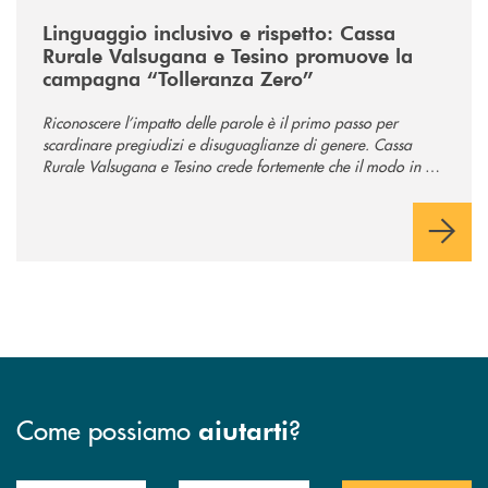
/news/tolleranza-zero/
Linguaggio inclusivo e rispetto: Cassa
Rurale Valsugana e Tesino promuove la
campagna “Tolleranza Zero”
Riconoscere l’impatto delle parole è il primo passo per
scardinare pregiudizi e disuguaglianze di genere. Cassa
Rurale Valsugana e Tesino crede fortemente che il modo in cui
comunichiamo rifletta i nostri valori e influenzi direttamente la
comunità in cui viviamo.
Come possiamo
?
aiutarti