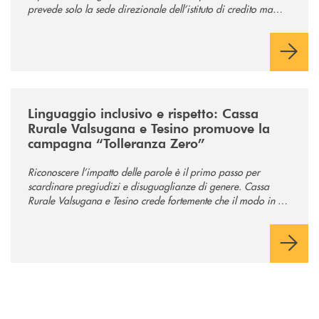
prevede solo la sede direzionale dell’istituto di credito ma
anche ampi spazi per la comunità.
/news/tolleranza-zero/
Linguaggio inclusivo e rispetto: Cassa
Rurale Valsugana e Tesino promuove la
campagna “Tolleranza Zero”
Riconoscere l’impatto delle parole è il primo passo per
scardinare pregiudizi e disuguaglianze di genere. Cassa
Rurale Valsugana e Tesino crede fortemente che il modo in cui
comunichiamo rifletta i nostri valori e influenzi direttamente la
comunità in cui viviamo.