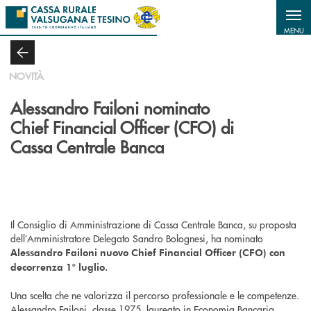
Salta al contenuto principale
MENU
NOVITÀ
Alessandro Failoni nominato
Chief Financial Officer (CFO) di
Cassa Centrale Banca
Il Consiglio di Amministrazione di Cassa Centrale Banca, su proposta
dell’Amministratore Delegato Sandro Bolognesi, ha nominato
Alessandro Failoni nuovo Chief Financial Officer (CFO) con
decorrenza 1° luglio.
Una scelta che ne valorizza il percorso professionale e le competenze.
Alessandro Failoni, classe 1975, laureato in Economia Bancaria