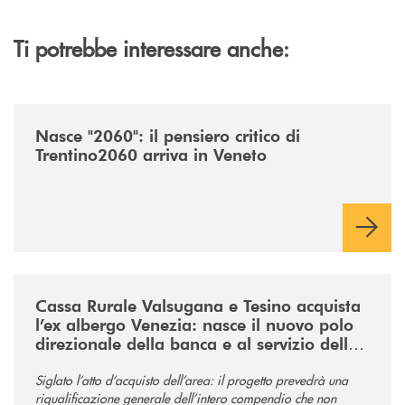
Ti potrebbe interessare anche:
/news/nasce-2060-il-pensiero-critico-di-trentino2060-arriva-in-veneto/
Nasce "2060": il pensiero critico di
Trentino2060 arriva in Veneto
/news/acquisto-ex-albergo-venezia/
Cassa Rurale Valsugana e Tesino acquista
l’ex albergo Venezia: nasce il nuovo polo
direzionale della banca e al servizio della
comunità
Siglato l’atto d’acquisto dell’area: il progetto prevedrà una
riqualificazione generale dell’intero compendio che non