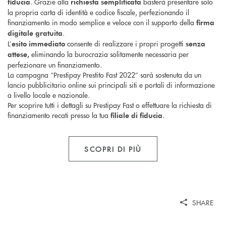
. Grazie alla
basterà presentare solo
fiducia
richiesta semplificata
la propria carta di identità e codice fiscale, perfezionando il
finanziamento in modo semplice e veloce con il supporto della
firma
.
digitale
gratuita
L’
consente di realizzare i propri progetti
esito immediato
senza
eliminando la burocrazia solitamente necessaria per
attese,
perfezionare un finanziamento.
La campagna “Prestipay Prestito Fast 2022” sarà sostenuta da un
lancio pubblicitario online sui principali siti e portali di informazione
a livello locale e nazionale.
Per scoprire tutti i dettagli su Prestipay Fast o effettuare la richiesta di
finanziamento recati presso la tua
.
filiale di fiducia
SCOPRI DI PIÙ
SHARE