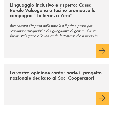
Linguaggio inclusivo e rispetto: Cassa
Rurale Valsugana e Tesino promuove la
campagna “Tolleranza Zero”
Riconoscere l’impatto delle parole è il primo passo per
scardinare pregiudizi e disuguaglianze di genere. Cassa
Rurale Valsugana e Tesino crede fortemente che il modo in cui
comunichiamo rifletta i nostri valori e influenzi direttamente la
comunità in cui viviamo.
/news/la-vostra-opinione-conta-parte-il-progetto-nazionale-dedicato-ai
La vostra opinione conta: parte il progetto
nazionale dedicato ai Soci Cooperatori