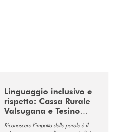
news/tolleranza-zero/
Linguaggio inclusivo e
rispetto: Cassa Rurale
Valsugana e Tesino
promuove la campagna
Riconoscere l’impatto delle parole è il
“Tolleranza Zero”