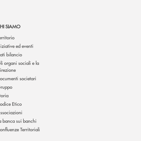
HI SIAMO
erritorio
niziative ed eventi
ati bilancio
li organi sociali e la
irezione
ocumenti societari
ruppo
toria
odice Etico
ssociazioni
a banca sui banchi
onfluenze Territoriali