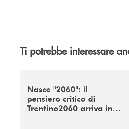
Ti potrebbe interessare an
/news/nasce-2060-il-pensiero-critico-di-trentino
Nasce "2060": il
pensiero critico di
Trentino2060 arriva in
Veneto