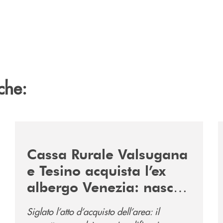
che:
2060-arriva-in-veneto/
/news/acquisto-ex-albergo-venezia/
/
Cassa Rurale Valsugana
e Tesino acquista l’ex
albergo Venezia: nasce
il nuovo polo
Siglato l’atto d’acquisto dell’area: il
direzionale della banca