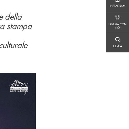
INSTAGRAM
INSTAGRAM
e della
LAVORA CON NOI
za stampa
LAVORA CON
NOI
CERCA
ulturale
CERCA