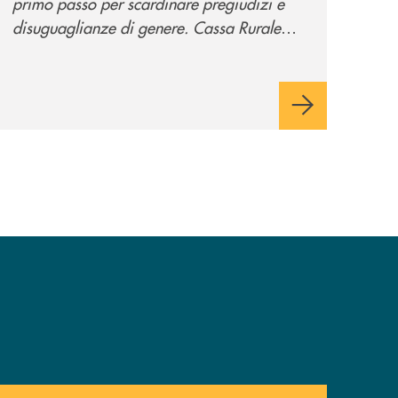
primo passo per scardinare pregiudizi e
disuguaglianze di genere. Cassa Rurale
Valsugana e Tesino crede fortemente che il
modo in cui comunichiamo rifletta i nostri
valori e influenzi direttamente la comunità
in cui viviamo.