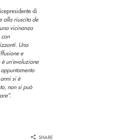
icepresidente di
alla riuscita de
 una vicinanza
e con
izzonti. Una
ffusione e
o è un’evoluzione
n appuntamento
anni si è
sto, non si può
are”.
SHARE