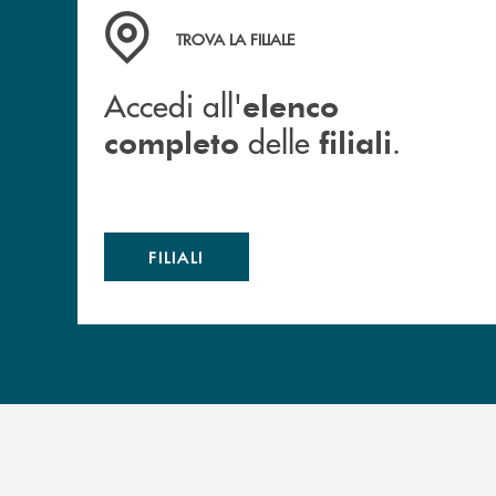
Accedi all' elenco completo delle filiali .
TROVA LA FILIALE
Accedi all'
elenco
delle
.
completo
filiali
FILIALI