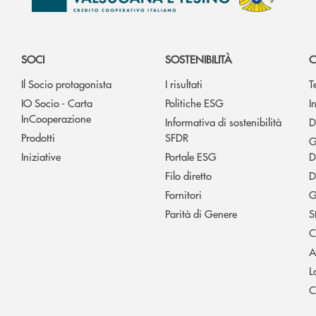
SOCI
SOSTENIBILITÀ
C
Il Socio protagonista
I risultati
T
IO Socio - Carta
Politiche ESG
I
InCooperazione
Informativa di sostenibilità
D
Prodotti
SFDR
G
Iniziative
Portale ESG
D
Filo diretto
D
Fornitori
G
Parità di Genere
S
C
A
L
C