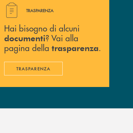
Hai bisogno di alcuni documenti ? Vai alla pagina della 
TRASPARENZA
Hai bisogno di alcuni
? Vai alla
documenti
pagina della
.
trasparenza
TRASPARENZA