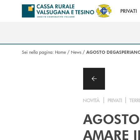
Salta al contenuto principale
PRIVATI
Sei nella pagina:
Home
/
News
/
AGOSTO DEGASPERIAN
NOVITÀ
PRIVATI
TERR
AGOSTO
AMARE I