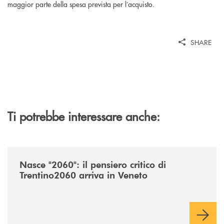
maggior parte della spesa prevista per l’acquisto.
SHARE
Ti potrebbe interessare anche:
/news/nasce-2060-il-pensiero-critico-di-trentino2060-arriva-in-veneto/
Nasce "2060": il pensiero critico di
Trentino2060 arriva in Veneto