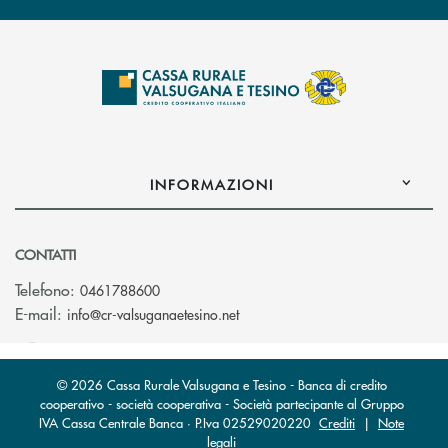
INFORMAZIONI
CONTATTI
Telefono:
0461788600
(si apre l’app di posta elettron
E-mail:
info@cr-valsuganaetesino.net
© 2026 Cassa Rurale Valsugana e Tesino - Banca di credito
cooperativo - società cooperativa - Società partecipante al Gruppo
IVA Cassa Centrale Banca · P.Iva 02529020220
Crediti
|
Note
legali