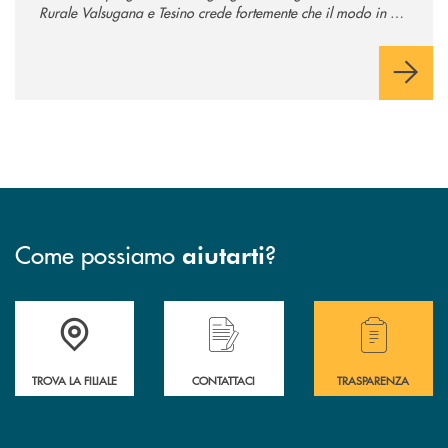
Rurale Valsugana e Tesino crede fortemente che il modo in cui
comunichiamo rifletta i nostri valori e influenzi direttamente la
comunità in cui viviamo.
Come possiamo
?
aiutarti
Accedi all' elenco completo delle filiali .
Hai bisogno di assistenza immediata? Contatta
Hai bisogno di alcuni
TROVA LA FILIALE
CONTATTACI
TRASPARENZA