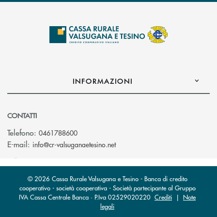
INFORMAZIONI
CONTATTI
Telefono:
0461788600
(si apre l’app di posta elettron
E-mail:
info@cr-valsuganaetesino.net
© 2026 Cassa Rurale Valsugana e Tesino - Banca di credito
cooperativo - società cooperativa - Società partecipante al Gruppo
IVA Cassa Centrale Banca · P.Iva 02529020220
Crediti
|
Note
legali