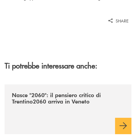
SHARE
Ti potrebbe interessare anche:
/news/nasce-2060-il-pensiero-critico-di-trentino2060-arriva-in-veneto/
Nasce "2060": il pensiero critico di
Trentino2060 arriva in Veneto