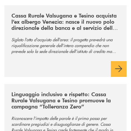
/news/acquisto-ex-albergo-venezia/
Cassa Rurale Valsugana e Tesino acquista
l’ex albergo Venezia: nasce il nuovo polo
direzionale della banca e al servizio della
comunità
Siglato l’atto d’acquisto dell’area: il progetto prevedrà una
riqualificazione generale dell’intero compendio che non
prevede solo la sede direzionale dell’istituto di credito ma
anche ampi spazi per la comunità.
/news/tolleranza-zero/
Linguaggio inclusivo e rispetto: Cassa
Rurale Valsugana e Tesino promuove la
campagna “Tolleranza Zero”
Riconoscere l’impatto delle parole è il primo passo per
scardinare pregiudizi e disuguaglianze di genere. Cassa
Rurale Valsugana e Tesino crede fortemente che il modo in cui