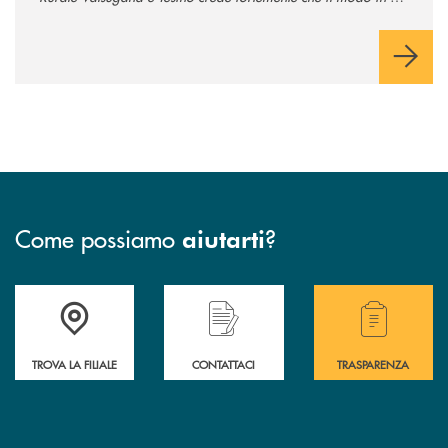
comunichiamo rifletta i nostri valori e influenzi direttamente la
comunità in cui viviamo.
Come possiamo
?
aiutarti
Accedi all' elenco completo delle filiali .
Hai bisogno di assistenza immediata? Contatta
Hai bisogno di alcuni
TROVA LA FILIALE
CONTATTACI
TRASPARENZA