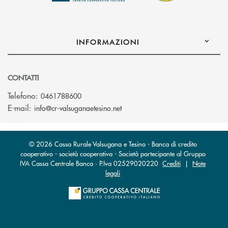
INFORMAZIONI
CONTATTI
Telefono:
0461788600
(si apre l’app di posta elettron
E-mail:
info@cr-valsuganaetesino.net
© 2026 Cassa Rurale Valsugana e Tesino - Banca di credito
cooperativo - società cooperativa - Società partecipante al Gruppo
IVA Cassa Centrale Banca · P.Iva 02529020220
Crediti
|
Note
legali