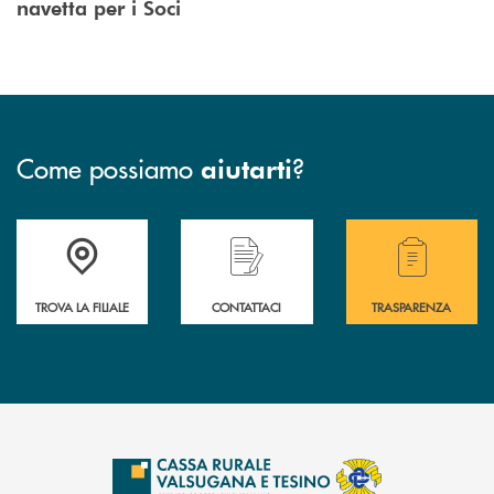
navetta per i Soci
Come possiamo
?
aiutarti
Accedi all' elenco completo delle filiali .
Hai bisogno di assistenza immediata? Contatta
Hai bisogno di alcuni
TROVA LA FILIALE
CONTATTACI
TRASPARENZA