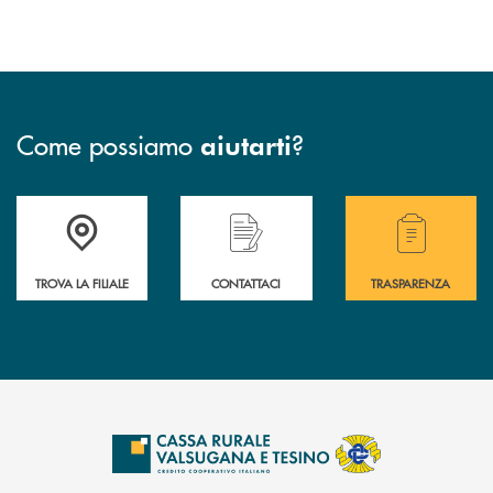
Come possiamo
?
aiutarti
Accedi all' elenco completo delle filiali .
Hai bisogno di assistenza immediata? Contatta
Hai bisogno di alcuni
TROVA LA FILIALE
CONTATTACI
TRASPARENZA