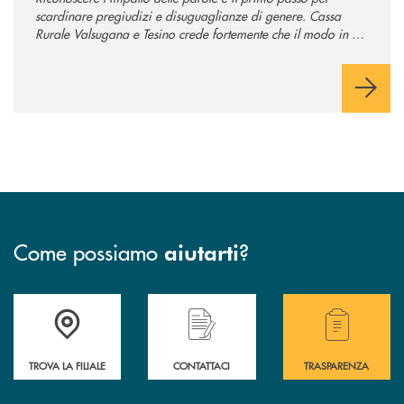
scardinare pregiudizi e disuguaglianze di genere. Cassa
Rurale Valsugana e Tesino crede fortemente che il modo in cui
comunichiamo rifletta i nostri valori e influenzi direttamente la
comunità in cui viviamo.
Come possiamo
?
aiutarti
Accedi all' elenco completo delle filiali .
Hai bisogno di assistenza immediata? Contatta
Hai bisogno di alcuni
TROVA LA FILIALE
CONTATTACI
TRASPARENZA