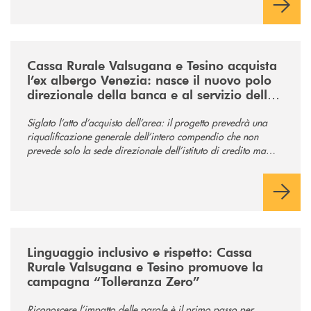
/news/acquisto-ex-albergo-venezia/
Cassa Rurale Valsugana e Tesino acquista
l’ex albergo Venezia: nasce il nuovo polo
direzionale della banca e al servizio della
comunità
Siglato l’atto d’acquisto dell’area: il progetto prevedrà una
riqualificazione generale dell’intero compendio che non
prevede solo la sede direzionale dell’istituto di credito ma
anche ampi spazi per la comunità.
/news/tolleranza-zero/
Linguaggio inclusivo e rispetto: Cassa
Rurale Valsugana e Tesino promuove la
campagna “Tolleranza Zero”
Riconoscere l’impatto delle parole è il primo passo per