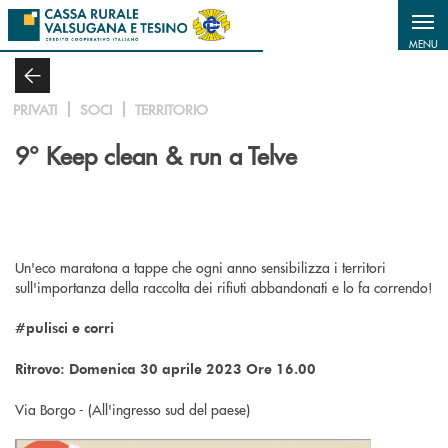
Salta al contenuto principale
MENU
PRIVATI
SOCI
TERRITORIO
9° Keep clean & run a Telve
Un'eco maratona a tappe che ogni anno sensibilizza i territori
sull'importanza della raccolta dei rifiuti abbandonati e lo fa correndo!
#pulisci e corri
Ritrovo: Domenica 30 aprile 2023 Ore 16.00
Via Borgo - (All'ingresso sud del paese)