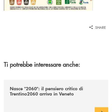
SHARE
Ti potrebbe interessare anche:
/news/nasce-2060-il-pensiero-critico-di-trentino2060-arriva-in-veneto/
Nasce "2060": il pensiero critico di
Trentino2060 arriva in Veneto