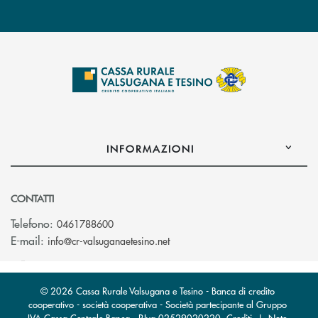
INFORMAZIONI
CONTATTI
Telefono:
0461788600
(si apre l’app di posta elettron
E-mail:
info@cr-valsuganaetesino.net
© 2026 Cassa Rurale Valsugana e Tesino - Banca di credito
cooperativo - società cooperativa - Società partecipante al Gruppo
IVA Cassa Centrale Banca · P.Iva 02529020220
Crediti
|
Note