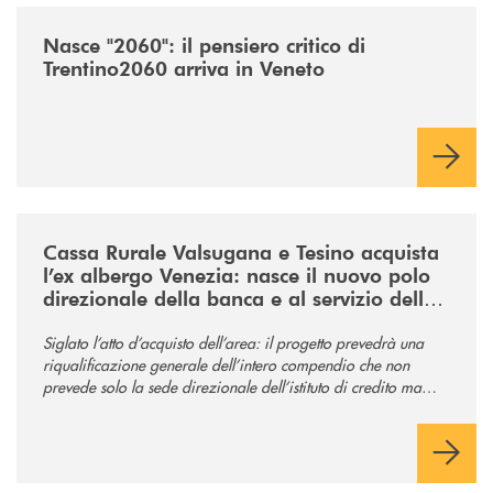
/news/nasce-2060-il-pensiero-critico-di-trentino2060-arriva-in-veneto/
Nasce "2060": il pensiero critico di
Trentino2060 arriva in Veneto
/news/acquisto-ex-albergo-venezia/
Cassa Rurale Valsugana e Tesino acquista
l’ex albergo Venezia: nasce il nuovo polo
direzionale della banca e al servizio della
comunità
Siglato l’atto d’acquisto dell’area: il progetto prevedrà una
riqualificazione generale dell’intero compendio che non
prevede solo la sede direzionale dell’istituto di credito ma
anche ampi spazi per la comunità.