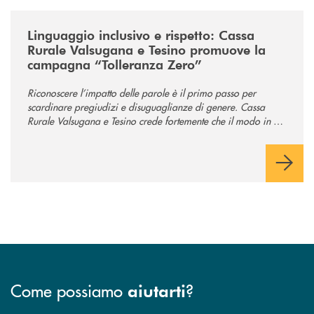
/news/tolleranza-zero/
Linguaggio inclusivo e rispetto: Cassa
Rurale Valsugana e Tesino promuove la
campagna “Tolleranza Zero”
Riconoscere l’impatto delle parole è il primo passo per
scardinare pregiudizi e disuguaglianze di genere. Cassa
Rurale Valsugana e Tesino crede fortemente che il modo in cui
comunichiamo rifletta i nostri valori e influenzi direttamente la
comunità in cui viviamo.
Come possiamo
?
aiutarti