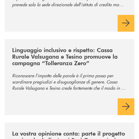
prevede solo la sede direzionale dell’istituto di credito ma
anche ampi spazi per la comunità.
/news/tolleranza-zero/
Linguaggio inclusivo e rispetto: Cassa
Rurale Valsugana e Tesino promuove la
campagna “Tolleranza Zero”
Riconoscere l’impatto delle parole è il primo passo per
scardinare pregiudizi e disuguaglianze di genere. Cassa
Rurale Valsugana e Tesino crede fortemente che il modo in cui
comunichiamo rifletta i nostri valori e influenzi direttamente la
comunità in cui viviamo.
/news/la-vostra-opinione-conta-parte-il-progetto-nazionale-dedicato-ai
La vostra opinione conta: parte il progetto