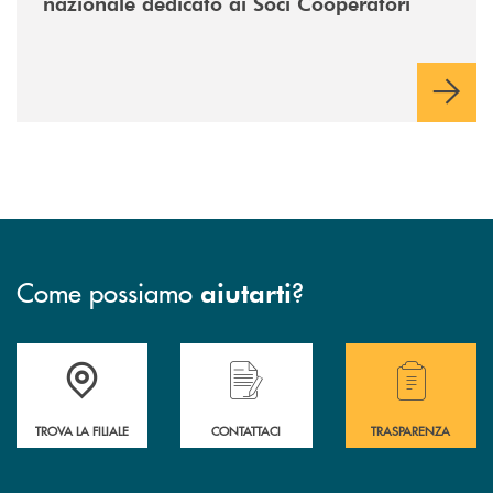
nazionale dedicato ai Soci Cooperatori
Come possiamo
?
aiutarti
Accedi all' elenco completo delle filiali .
Hai bisogno di assistenza immediata? Contatta
Hai bisogno di alcuni
TROVA LA FILIALE
CONTATTACI
TRASPARENZA