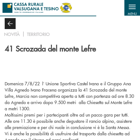
Salta al contenuto principale
MENU
NOVITÀ
TERRITORIO
41 Scrozada del monte Lefre
Domenica 7/8/22 l’ Unione Sportiva Castel Ivano e il Gruppo Ana
Villa Agnedo Ivano Fracena organizza la 41 Scrozada del monte
Lefre, Marcia non competitiva aperta a tutti con partenza ad ore 8.30
da Agnedo e arrivo dopo 9.500 metri alla Chiesetta sul Monte Lefre
a metri 1300.
Moltissimi premi per i partecipanti oltre ad un pacco gara per tutti.
Alle ore 11.30 è possibile anche degustare il rancio alpino, assistere
alle premiazione e per chi vuole in conclusione vi è la Santa Messa.
Vi è anche la possibilità di usufruire del trasporto dalla chiesetta ad
Agnedo per il ritorno ad orari prefissati.