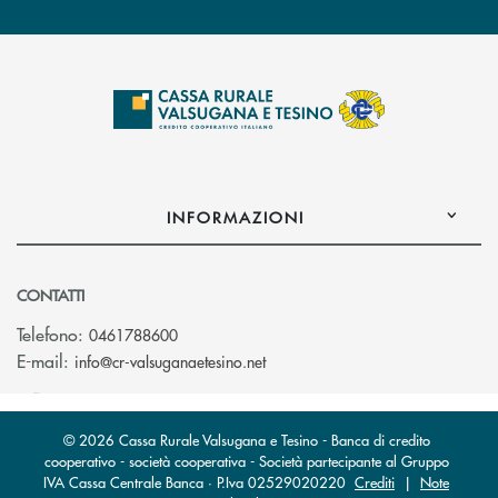
INFORMAZIONI
CONTATTI
Telefono:
0461788600
(si apre l’app di posta elettron
E-mail:
info@cr-valsuganaetesino.net
© 2026 Cassa Rurale Valsugana e Tesino - Banca di credito
cooperativo - società cooperativa - Società partecipante al Gruppo
IVA Cassa Centrale Banca · P.Iva 02529020220
Crediti
|
Note