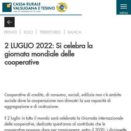
Salta al contenuto principale
MENU
PRIVATI
SOCI
TERRITORIO
BANCA
2 LUGLIO 2022: Si celebra la
giornata mondiale delle
cooperative
Cooperative di credito, di consumo, sociali, edilizie non c’è ambito
sociale dove la cooperazione non dimostri la sua capacità di
aggregazione e di costruzione.
Il 2 luglio in tutto il mondo sarà celebrata la Giornata internazionale
delle cooperative, dedicata quest’anno al contributo che le
cooperative possono dare per raggiungere, entro il 2030, i diciassette