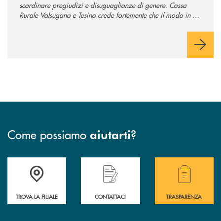
scardinare pregiudizi e disuguaglianze di genere. Cassa
Rurale Valsugana e Tesino crede fortemente che il modo in cui
comunichiamo rifletta i nostri valori e influenzi direttamente la
comunità in cui viviamo.
Come possiamo
?
aiutarti
Accedi all' elenco completo delle filiali .
Hai bisogno di assistenza immediata? Contatta
Hai bisogno di alcuni
TROVA LA FILIALE
CONTATTACI
TRASPARENZA