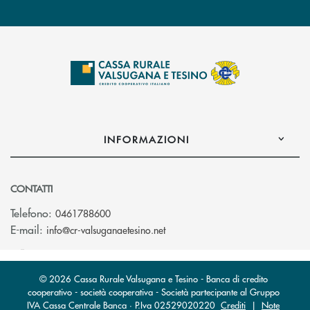
INFORMAZIONI
CONTATTI
Telefono:
0461788600
(si apre l’app di posta elettron
E-mail:
info@cr-valsuganaetesino.net
© 2026 Cassa Rurale Valsugana e Tesino - Banca di credito
cooperativo - società cooperativa - Società partecipante al Gruppo
IVA Cassa Centrale Banca · P.Iva 02529020220
Crediti
|
Note