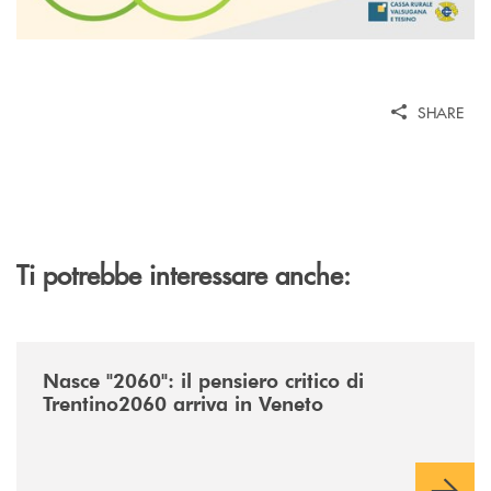
SHARE
Ti potrebbe interessare anche:
/news/nasce-2060-il-pensiero-critico-di-trentino2060-arriva-in-veneto/
Nasce "2060": il pensiero critico di
Trentino2060 arriva in Veneto