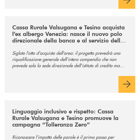
/news/acquisto-ex-albergo-venezia/
Cassa Rurale Valsugana e Tesino acquista
l’ex albergo Venezia: nasce il nuovo polo
direzionale della banca e al servizio della
comunità
Siglato l’atto d’acquisto dell’area: il progetto prevedrà una
riqualificazione generale dell’intero compendio che non
prevede solo la sede direzionale dell’istituto di credito ma
anche ampi spazi per la comunità.
/news/tolleranza-zero/
Linguaggio inclusivo e rispetto: Cassa
Rurale Valsugana e Tesino promuove la
campagna “Tolleranza Zero”
Riconoscere l’impatto delle parole è il primo passo per