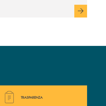
modo in cui comunichiamo rifletta i nostri
valori e influenzi direttamente la comunità
in cui viviamo.
Hai bisogno di alcuni documenti ? Vai alla pagina della 
TRASPARENZA