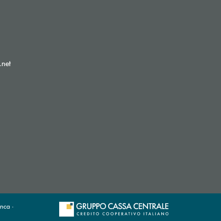
(si apre l’app di posta elettronica)
.net
nca ·