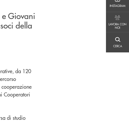
INSTAGRAM
INSTAGRAM
e e Giovani
LAVORA CON NOI
soci della
LAVORA CON
NOI
CERCA
CERCA
rative, da 120
percorso
la cooperazione
ni Cooperatori
rsa di studio