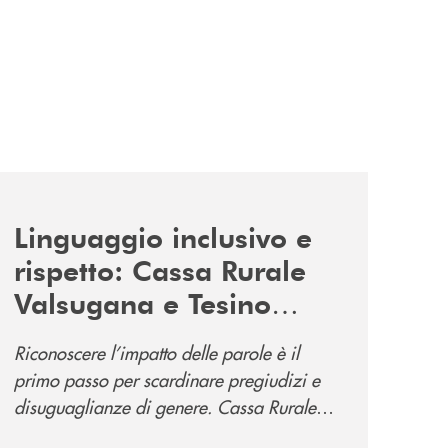
news/tolleranza-zero/
Linguaggio inclusivo e
rispetto: Cassa Rurale
Valsugana e Tesino
promuove la campagna
Riconoscere l’impatto delle parole è il
“Tolleranza Zero”
primo passo per scardinare pregiudizi e
disuguaglianze di genere. Cassa Rurale
Valsugana e Tesino crede fortemente che il