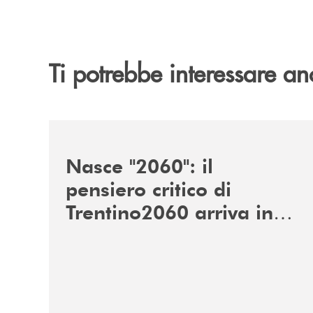
Ti potrebbe interessare an
/news/nasce-2060-il-pensiero-critico-di-trentino
Nasce "2060": il
pensiero critico di
Trentino2060 arriva in
Veneto