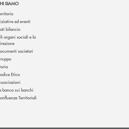
HI SIAMO
erritorio
niziative ed eventi
ati bilancio
li organi sociali e la
irezione
ocumenti societari
ruppo
toria
odice Etico
ssociazioni
a banca sui banchi
onfluenze Territoriali