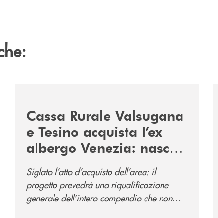
che:
2060-arriva-in-veneto/
/news/acquisto-ex-albergo-venezia/
/
Cassa Rurale Valsugana
e Tesino acquista l’ex
albergo Venezia: nasce
il nuovo polo
Siglato l’atto d’acquisto dell’area: il
direzionale della banca
progetto prevedrà una riqualificazione
e al servizio della
generale dell’intero compendio che non
comunità
prevede solo la sede direzionale