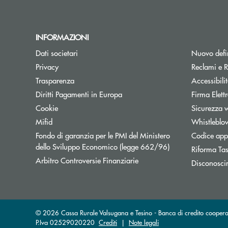
INFORMAZIONI
Dati societari
Nuovo defin
Privacy
Reclami e R
Trasparenza
Accessibili
Apre una nuova finestra
Diritti Pagamenti in Europa
Firma Elet
Cookie
Sicurezza 
Mifid
Whistleblo
Fondo di garanzia per le PMI del Ministero
Codice appa
Apre una nuova fi
dello Sviluppo Economico (legge 662/96)
Riforma Ta
Apre una nuova finestra
Arbitro Controversie Finanziarie
Disconosci
© 2026 Cassa Rurale Valsugana e Tesino - Banca di credito cooperat
P.Iva 02529020220
Crediti
|
Note legali