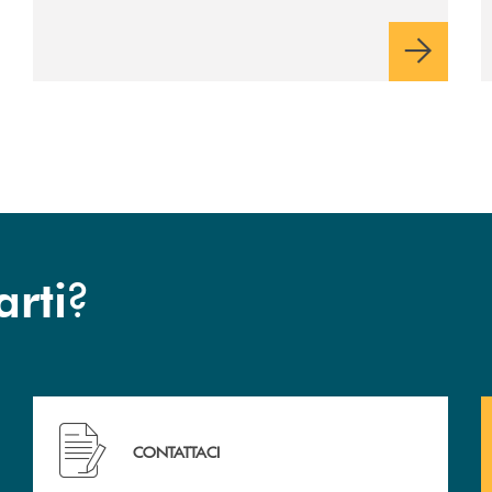
dell’istituto di credito ma anche ampi spazi
per la comunità.
?
arti
Hai bisogno di assistenza immediata? Contattaci !
CONTATTACI