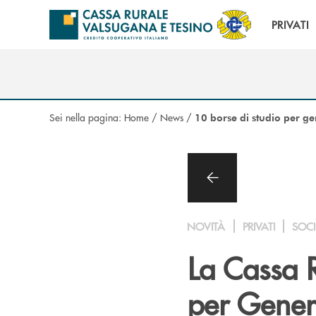
Salta al contenuto principale
PRIVATI
Sei nella pagina:
Home
/
News
/
10 borse di studio per g
NOVITÀ
PRIVATI
SOCI
La Cassa R
per Gener