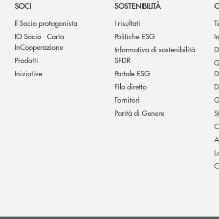
SOCI
SOSTENIBILITÀ
C
Il Socio protagonista
I risultati
T
IO Socio - Carta
Politiche ESG
I
InCooperazione
Informativa di sostenibilità
D
Prodotti
SFDR
G
Iniziative
Portale ESG
D
Filo diretto
D
Fornitori
G
Parità di Genere
S
C
A
L
C