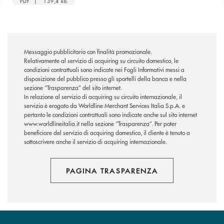
PDF | 139,4 kb
Messaggio pubblicitario con finalità promozionale.
Relativamente al servizio di acquiring su circuito domestico, le
condizioni contrattuali sono indicate nei Fogli Informativi messi a
disposizione del pubblico presso gli sportelli della banca e nella
sezione “Trasparenza” del sito internet.
In relazione al servizio di acquiring su circuito internazionale, il
servizio è erogato da Worldline Merchant Services Italia S.p.A. e
pertanto le condizioni contrattuali sono indicate anche sul sito internet
www.worldlineitalia.it nella sezione “Trasparenza”. Per poter
beneficiare del servizio di acquiring domestico, il cliente è tenuto a
sottoscrivere anche il servizio di acquiring internazionale.
PAGINA TRASPARENZA