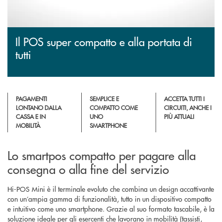
Il POS super compatto e alla portata di
tutti
PAGAMENTI
SEMPLICE E
ACCETTA TUTTI I
LONTANO DALLA
COMPATTO COME
CIRCUITI, ANCHE I
CASSA E IN
UNO
PIÙ ATTUALI
MOBILITÀ
SMARTPHONE
Lo smartpos compatto per pagare alla
consegna o alla fine del servizio
Hi-POS Mini è il terminale evoluto che combina un design accattivante
con un’ampia gamma di funzionalità, tutto in un dispositivo compatto
e intuitivo come uno smartphone. Grazie al suo formato tascabile, è la
soluzione ideale per gli esercenti che lavorano in mobilità (tassisti,