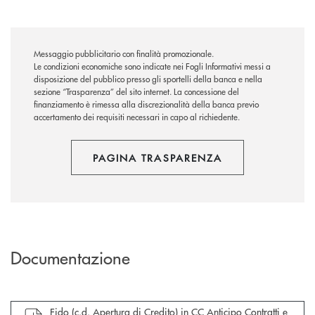
Messaggio pubblicitario con finalità promozionale.
Le condizioni economiche sono indicate nei Fogli Informativi messi a
disposizione del pubblico presso gli sportelli della banca e nella
sezione “Trasparenza” del sito internet.
La concessione del
finanziamento è rimessa alla discrezionalità della banca previo
accertamento dei requisiti necessari in capo al richiedente.
PAGINA TRASPARENZA
Documentazione
apre documento in una nuova finestra
Fido (c.d. Apertura di Credito) in CC Anticipo Contratti e