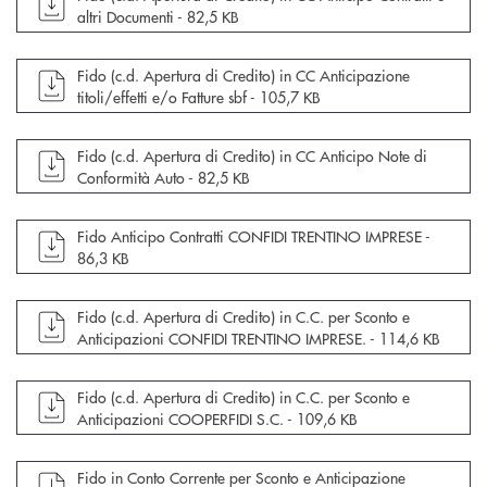
altri Documenti -
82,5 KB
apre documento in una nuova finestra
Fido (c.d. Apertura di Credito) in CC Anticipazione
titoli/effetti e/o Fatture sbf -
105,7 KB
apre documento in una nuova finestra
Fido (c.d. Apertura di Credito) in CC Anticipo Note di
Conformità Auto -
82,5 KB
apre documento in una nuova finestra
Fido Anticipo Contratti CONFIDI TRENTINO IMPRESE -
86,3 KB
apre documento in una nuova finestra
Fido (c.d. Apertura di Credito) in C.C. per Sconto e
Anticipazioni CONFIDI TRENTINO IMPRESE. -
114,6 KB
apre documento in una nuova finestra
Fido (c.d. Apertura di Credito) in C.C. per Sconto e
Anticipazioni COOPERFIDI S.C. -
109,6 KB
apre documento in una nuova finestra
Fido in Conto Corrente per Sconto e Anticipazione