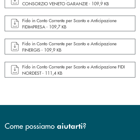
CONSORZIO VENETO GARANZIE -
109,9 KB
apre documento in una nuova finestra
Fido in Conto Corrente per Sconto e Anticipazione
FIDIMPRESA -
109,7 KB
apre documento in una nuova finestra
Fido in Conto Corrente per Sconto e Anticipazione
FINERGIS -
109,9 KB
apre documento in una nuova finestra
Fido in Conto Corrente per Sconto e Anticipazione FIDI
NORDEST -
111,4 KB
Come possiamo
?
aiutarti