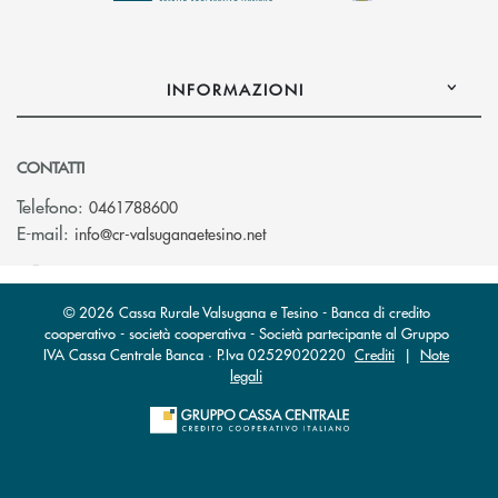
INFORMAZIONI
CONTATTI
Telefono:
0461788600
(si apre l’app di posta elettron
E-mail:
info@cr-valsuganaetesino.net
© 2026 Cassa Rurale Valsugana e Tesino - Banca di credito
cooperativo - società cooperativa - Società partecipante al Gruppo
IVA Cassa Centrale Banca · P.Iva 02529020220
Crediti
|
Note
legali