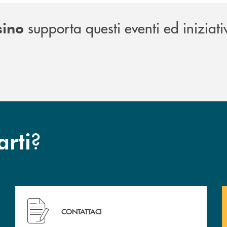
supporta questi eventi ed iniziati
sino
?
arti
Hai bisogno di assistenza immediata? Contattaci !
CONTATTACI