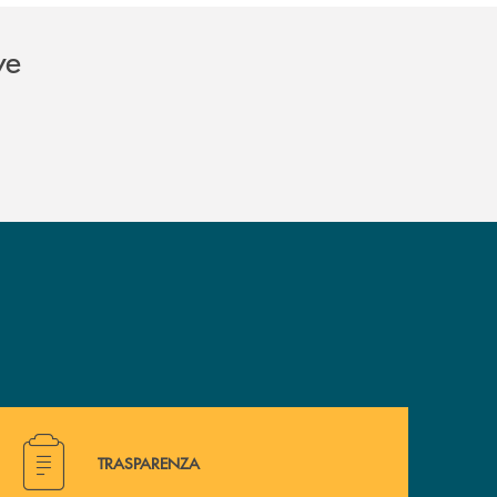
ve
Hai bisogno di alcuni documenti ? Vai alla pagina della 
TRASPARENZA