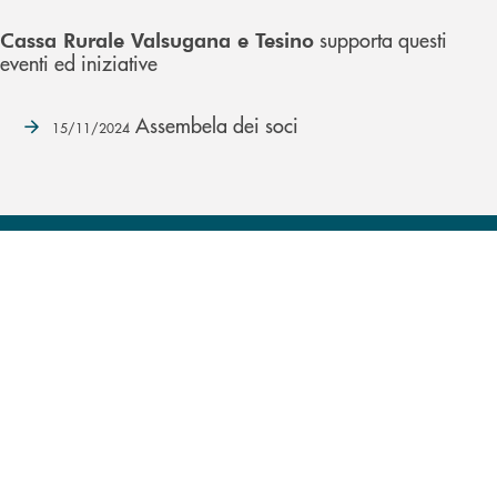
supporta questi
Cassa Rurale Valsugana e Tesino
eventi ed iniziative
Assembela dei soci
15/11/2024
INBANK
Come possiamo
?
aiutarti
Accedi all' elenco completo delle filiali .
Hai bisogno di assistenza immediata? Contatta
Hai bisogno di alcuni
TROVA LA FILIALE
CONTATTACI
TRASPARENZA