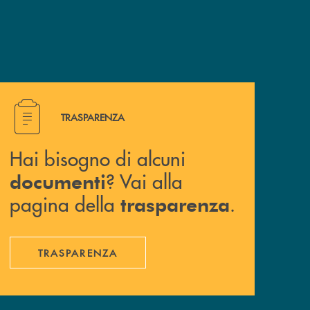
Hai bisogno di alcuni documenti ? Vai alla pagina della 
TRASPARENZA
Hai bisogno di alcuni
? Vai alla
documenti
pagina della
.
trasparenza
TRASPARENZA