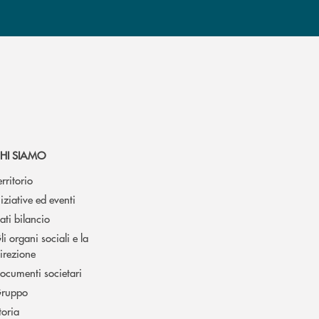
HI SIAMO
erritorio
niziative ed eventi
ati bilancio
li organi sociali e la
irezione
ocumenti societari
ruppo
toria