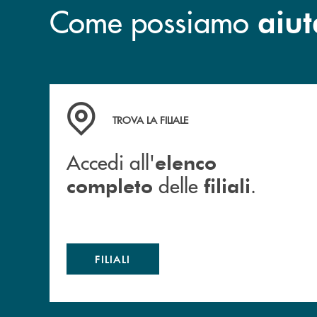
Come possiamo
aiut
Accedi all' elenco completo delle filiali .
TROVA LA FILIALE
Accedi all'
elenco
delle
.
completo
filiali
FILIALI