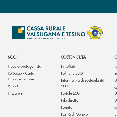
SOCI
SOSTENIBILITÀ
C
Il Socio protagonista
I risultati
T
IO Socio - Carta
Politiche ESG
I
InCooperazione
Informativa di sostenibilità
D
Prodotti
SFDR
G
Iniziative
Portale ESG
D
Filo diretto
D
Fornitori
G
Parità di Genere
S