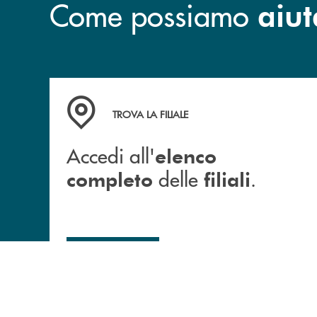
Come possiamo
aiut
Accedi all' elenco completo delle filiali .
TROVA LA FILIALE
Accedi all'
elenco
delle
.
completo
filiali
FILIALI