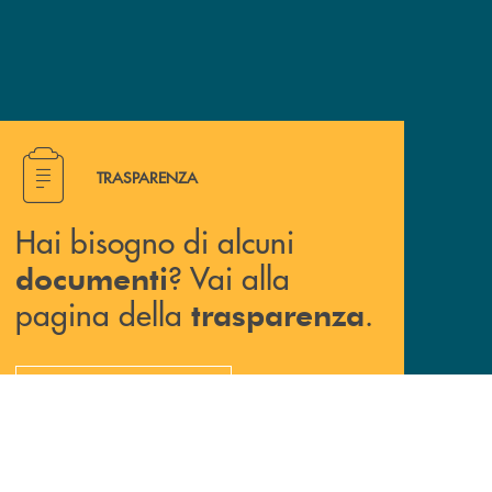
Hai bisogno di alcuni documenti ? Vai alla pagina della 
TRASPARENZA
Hai bisogno di alcuni
? Vai alla
documenti
pagina della
.
trasparenza
TRASPARENZA