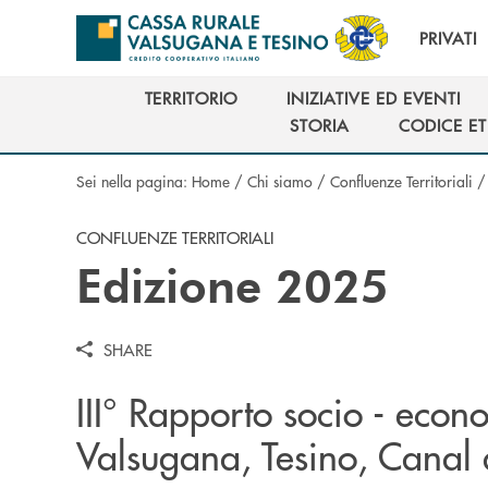
Salta al contenuto principale
PRIVATI
TERRITORIO
INIZIATIVE ED EVENTI
TERRITORIO
INIZIATIVE ED EVENTI
STORIA
CODICE ET
STORIA
CODICE ET
Sei nella pagina:
Home
/
Chi siamo
/
Confluenze Territoriali
CONFLUENZE TERRITORIALI
Edizione 2025
SHARE
III° Rapporto socio - econ
Valsugana, Tesino, Canal d