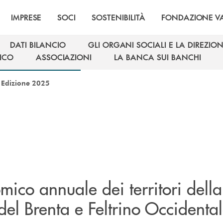
IMPRESE
SOCI
SOSTENIBILITÀ
FONDAZIONE VA
DATI BILANCIO
GLI ORGANI SOCIALI E LA DIREZIO
DATI BILANCIO
GLI ORGANI SOCIALI E LA DIREZIO
ICO
ASSOCIAZIONI
LA BANCA SUI BANCHI
ICO
ASSOCIAZIONI
LA BANCA SUI BANCHI
/
Edizione 2025
omico annuale dei territori dell
el Brenta e Feltrino Occidenta