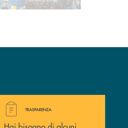
Hai bisogno di alcuni documenti ? Vai alla pagina della 
TRASPARENZA
Hai bisogno di alcuni