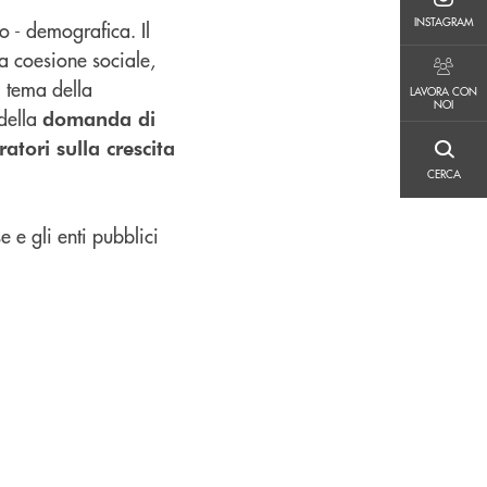
INSTAGRAM
INSTAGRAM
o - demografica. Il
la coesione sociale,
LAVORA CON NOI
l tema della
LAVORA CON
NOI
 della
domanda di
ratori sulla crescita
CERCA
CERCA
 e gli enti pubblici