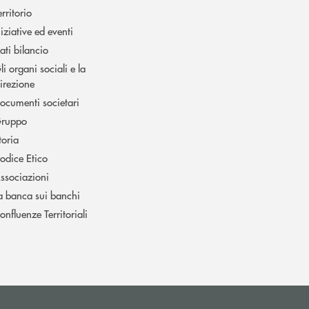
erritorio
niziative ed eventi
ati bilancio
li organi sociali e la
irezione
ocumenti societari
ruppo
toria
odice Etico
ssociazioni
a banca sui banchi
onfluenze Territoriali