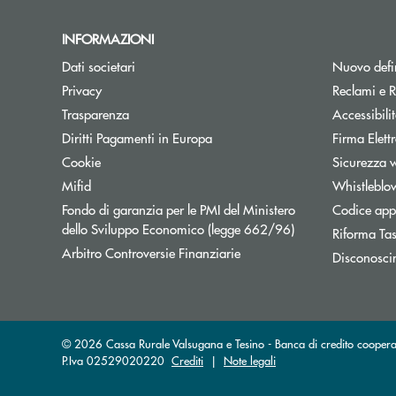
INFORMAZIONI
Dati societari
Nuovo defin
Privacy
Reclami e R
Trasparenza
Accessibili
Apre una nuova finestra
Diritti Pagamenti in Europa
Firma Elet
Cookie
Sicurezza 
Mifid
Whistleblo
Fondo di garanzia per le PMI del Ministero
Codice appa
Apre una nuova fi
dello Sviluppo Economico (legge 662/96)
Riforma Ta
Apre una nuova finestra
Arbitro Controversie Finanziarie
Disconosci
© 2026 Cassa Rurale Valsugana e Tesino - Banca di credito cooperat
P.Iva 02529020220
Crediti
|
Note legali