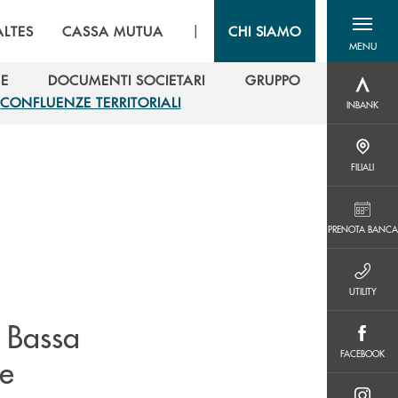
|
LTES
CASSA MUTUA
CHI SIAMO
MENU
menu destra
NE
DOCUMENTI SOCIETARI
GRUPPO
INBANK
NE
DOCUMENTI SOCIETARI
GRUPPO
CONFLUENZE TERRITORIALI
INBANK
CONFLUENZE TERRITORIALI
FILIALI
FILIALI
PRENOTA BANCA
PRENOTA BANCA
UTILITY
UTILITY
a Bassa
FACEBOOK
FACEBOOK
le