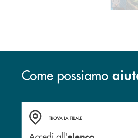
Come possiamo
aiut
Accedi all' elenco completo delle filiali .
TROVA LA FILIALE
Accedi all'
elenco