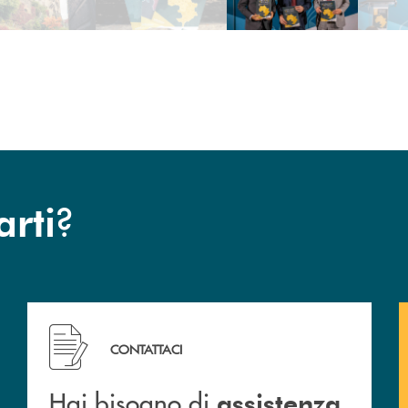
?
arti
Hai bisogno di assistenza immediata? Contattaci !
CONTATTACI
Hai bisogno di
assistenza