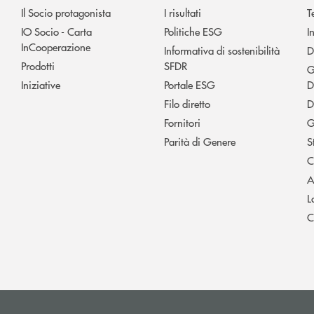
Il Socio protagonista
I risultati
T
IO Socio - Carta
Politiche ESG
I
InCooperazione
Informativa di sostenibilità
D
Prodotti
SFDR
G
Iniziative
Portale ESG
D
Filo diretto
D
Fornitori
G
Parità di Genere
S
C
A
L
C