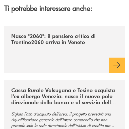
Ti potrebbe interessare anche:
/news/nasce-2060-il-pensiero-critico-di-trentino2060-arriva-in-veneto/
Nasce "2060": il pensiero critico di
Trentino2060 arriva in Veneto
/news/acquisto-ex-albergo-venezia/
Cassa Rurale Valsugana e Tesino acquista
l’ex albergo Venezia: nasce il nuovo polo
direzionale della banca e al servizio della
comunità
Siglato l’atto d’acquisto dell’area: il progetto prevedrà una
riqualificazione generale dell’intero compendio che non
prevede solo la sede direzionale dell’istituto di credito ma