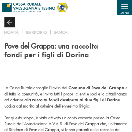
Salta al contenuto principale
MENU
NOVITÀ
TERRITORIO
BANCA
Pove del Grappa: una
raccolta
fondi per i figli di Dorina
La Cassa Rurale accoglie l’invito del
e
Comune di Pove del Grappa
di tutta la comunità, e invita tutti i propri clienti e soci e la cittadinanza
ad aderire alla
,
raccolta fondi destinata ai due figli di Dorina
uccisa dal marito al culmine dell’ennesimo litigio.
Per questo scopo, è stato attivato un conto corrente presso la Cassa
Rurale dall’Associazione A.V.A.S. di Pove del Grappa che, unitamente
al Sindaco di Pove del Grappa, si fanno garanti della raccolta dei