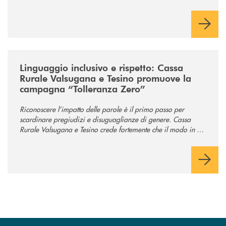
anche ampi spazi per la comunità.
/news/tolleranza-zero/
Linguaggio inclusivo e rispetto: Cassa
Rurale Valsugana e Tesino promuove la
campagna “Tolleranza Zero”
Riconoscere l’impatto delle parole è il primo passo per
scardinare pregiudizi e disuguaglianze di genere. Cassa
Rurale Valsugana e Tesino crede fortemente che il modo in cui
comunichiamo rifletta i nostri valori e influenzi direttamente la
comunità in cui viviamo.