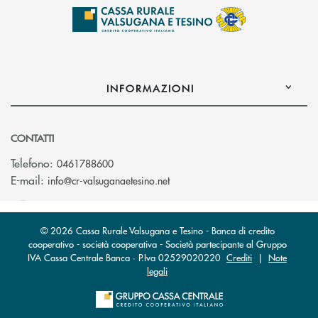
INFORMAZIONI
CONTATTI
Telefono:
0461788600
(si apre l’app di posta elettron
E-mail:
info@cr-valsuganaetesino.net
© 2026 Cassa Rurale Valsugana e Tesino - Banca di credito
cooperativo - società cooperativa - Società partecipante al Gruppo
IVA Cassa Centrale Banca · P.Iva 02529020220
Crediti
|
Note
legali