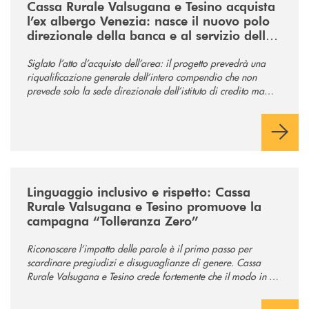
Cassa Rurale Valsugana e Tesino acquista
l’ex albergo Venezia: nasce il nuovo polo
direzionale della banca e al servizio della
comunità
Siglato l’atto d’acquisto dell’area: il progetto prevedrà una
riqualificazione generale dell’intero compendio che non
prevede solo la sede direzionale dell’istituto di credito ma
anche ampi spazi per la comunità.
/news/tolleranza-zero/
Linguaggio inclusivo e rispetto: Cassa
Rurale Valsugana e Tesino promuove la
campagna “Tolleranza Zero”
Riconoscere l’impatto delle parole è il primo passo per
scardinare pregiudizi e disuguaglianze di genere. Cassa
Rurale Valsugana e Tesino crede fortemente che il modo in cui
comunichiamo rifletta i nostri valori e influenzi direttamente la
comunità in cui viviamo.