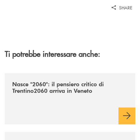
SHARE
Ti potrebbe interessare anche:
/news/nasce-2060-il-pensiero-critico-di-trentino2060-arriva-in-veneto/
Nasce "2060": il pensiero critico di
Trentino2060 arriva in Veneto
/news/acquisto-ex-albergo-venezia/