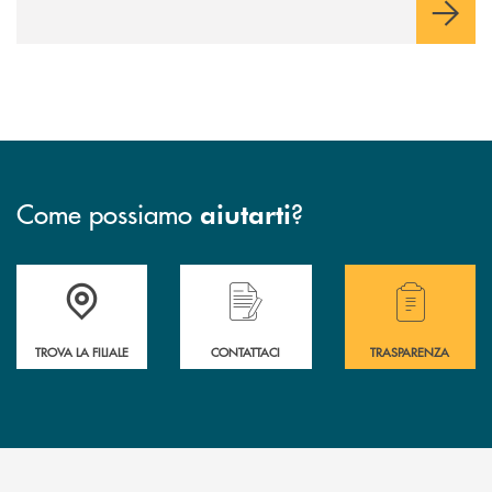
Come possiamo
?
aiutarti
Accedi all' elenco completo delle filiali .
Hai bisogno di assistenza immediata? Contatta
Hai bisogno di alcuni
TROVA LA FILIALE
CONTATTACI
TRASPARENZA