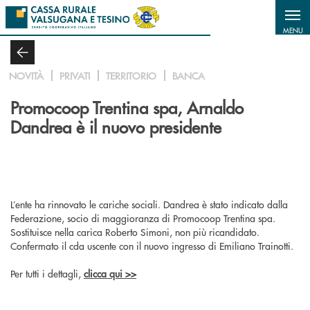
Salta al contenuto principale
MENU
NOVITÀ
PRIVATI
TERRITORIO
BANCA
Promocoop Trentina spa, Arnaldo
Dandrea è il nuovo presidente
L’ente ha rinnovato le cariche sociali. Dandrea è stato indicato dalla
Federazione, socio di maggioranza di Promocoop Trentina spa.
Sostituisce nella carica Roberto Simoni, non più ricandidato.
Confermato il cda uscente con il nuovo ingresso di Emiliano Trainotti.
Per tutti i dettagli,
clicca qui >>