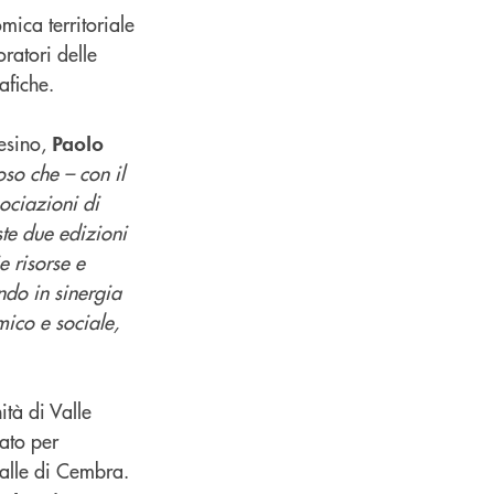
mica territoriale
oratori delle
afiche.
Tesino,
Paolo
so che – con il
ociazioni di
ste due edizioni
e risorse e
ndo in sinergia
mico e sociale,
tà di Valle
ato per
Valle di Cembra.