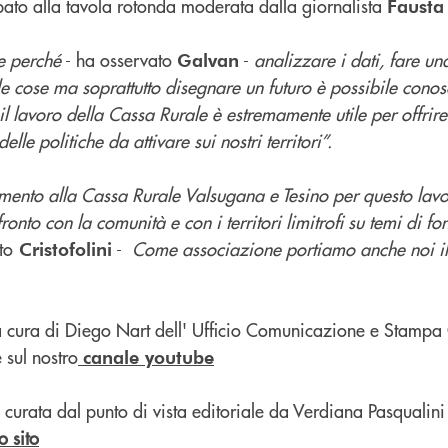
ato alla tavola rotonda moderata dalla giornalista
Fausta 
te perché
- ha osservato
-
analizzare i dati, fare un
Galvan
lle cose ma soprattutto disegnare un futuro è possibile con
il lavoro della Cassa Rurale è estremamente utile per offrir
delle politiche da attivare sui nostri territori”.
ento alla Cassa Rurale Valsugana e Tesino per questo lavor
fronto con la comunità e con i territori limitrofi su temi di 
to
-
Come associazione portiamo anche noi il
Cristofolini
e, a cura di Diego Nart dell' Ufficio Comunicazione e Stam
 sul nostro
canale youtube
 curata dal punto di vista editoriale da Verdiana Pasqualini 
o sito