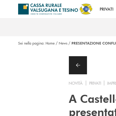
Salta al contenuto principale
PRIVATI
Sei nella pagina:
Home
/
News
/
PRESENTAZIONE CONFL
NOVITÀ
PRIVATI
IMPR
A Castell
presenta