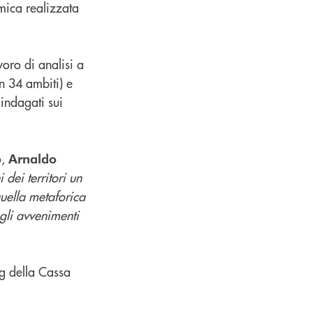
mica realizzata
voro di analisi a
n 34 ambiti) e
 indagati sui
o,
Arnaldo
 dei territori un
quella metaforica
gli avvenimenti
ng della Cassa