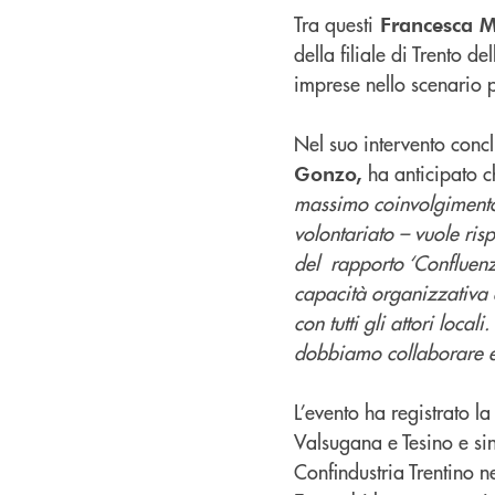
Tra questi
Francesca 
della filiale di Trento d
imprese nello scenario 
Nel suo intervento concl
ha anticipato c
Gonzo,
massimo coinvolgimento 
volontariato – vuole ri
del rapporto ‘Confluenze
capacità organizzativa 
con tutti gli attori loca
dobbiamo collaborare e
L’evento ha registrato l
Valsugana e Tesino e s
Confindustria Trentino n