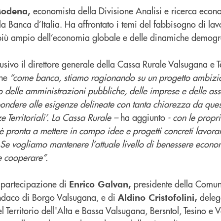
economista della Divisione Analisi e ricerca econo
Modena,
ella Banca d’Italia. Ha affrontato i temi del fabbisogno di lav
più ampio dell’economia globale e delle dinamiche demogr
usivo il direttore generale della Cassa Rurale Valsugana e 
he
“come banca, stiamo ragionando su un progetto ambizio
delle amministrazioni pubbliche, delle imprese e delle ass
spondere alle esigenze delineate con tanta chiarezza da que
 Territoriali’. La Cassa Rurale –
ha aggiunto
- con le propri
è pronta a mettere in campo idee e progetti concreti lavora
li. Se vogliamo mantenere l’attuale livello di benessere econo
 cooperare”.
a partecipazione di
presidente della Comuni
Enrico Galvan,
indaco di Borgo Valsugana, e di
deleg
Aldino Cristofolini,
el Territorio dell'Alta e Bassa Valsugana, Bersntol, Tesino e 