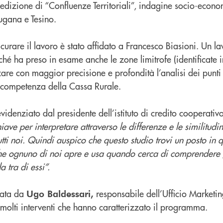
edizione di “Confluenze Territoriali”, indagine socio-econo
ugana e Tesino.
 curare il lavoro è stato affidato a Francesco Biasioni. Un la
é ha preso in esame anche le zone limitrofe (identificate i
zare con maggior precisione e profondità l’analisi dei punti
i competenza della Cassa Rurale.
denziato dal presidente dell’istituto di credito cooperativ
ave per interpretare attraverso le differenze e le similitudini
tti noi. Quindi auspico che questo studio trovi un posto in 
 che ognuno di noi apre e usa quando cerca di comprendere 
a tra di essi”.
tata da
responsabile dell’Ufficio Marketi
Ugo Baldessari,
molti interventi che hanno caratterizzato il programma.