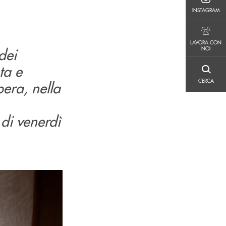
INSTAGRAM
INSTAGRAM
LAVORA CON NOI
LAVORA CON
NOI
dei
ta e
CERCA
CERCA
pera, nella
 di venerdì