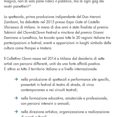
magica, non di solo pane riderà̀ il pubblico, ma di ogni gag dei
nostri panettieri!"
Lo spettacolo, prima produzione indipendente del Duo Meroni
Zamboni, ha debuttato nel 2015 presso Expo Gate al Castello
Sforzesco di Milano. In meno di due anni è stato finalista al premio
Takimiri del Clown&Clown Festival e vincitore del premio Gianni
Damiano a Lunathica, ha toccato quasi tutte le 20 regioni italiane tra
partecipazioni a festival, eventi e apparizioni in luoghi simbolo della
cultura come Pompei e Matera.
Il Collettivo Clown nasce nel 2014 a Milano dal desiderio di sette
artisti con percorsi differenti, uniti da una forte affinità̀ poetica.
Ѐ attivo su tutto il territorio italiano e a livello internazionale:
nella produzione di spettacoli e performance site specific,
presentati in festival di teatro di strada, di circo
contemporaneo e nei circuiti teatrali;
nella formazione educativa, amatoriale e professionale,
con percorsi intensivi o annuali;
nella direzione artistica, organizzazione e realizzazione
di eventi culturali.