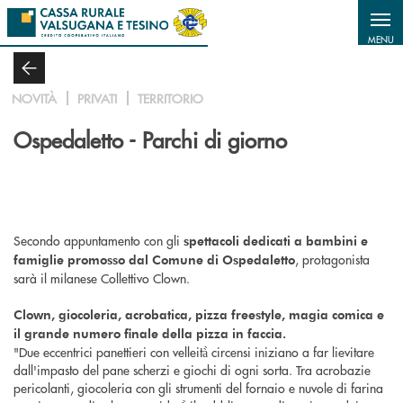
Salta al contenuto principale
MENU
NOVITÀ
PRIVATI
TERRITORIO
Ospedaletto - Parchi di giorno
Secondo appuntamento con gli
spettacoli dedicati a bambini e
, protagonista
famiglie promosso dal Comune di Ospedaletto
sarà il milanese Collettivo Clown.
Clown, giocoleria, acrobatica, pizza freestyle, magia comica e
il grande numero finale della pizza in faccia.
"Due eccentrici panettieri con velleità̀ circensi iniziano a far lievitare
dall'impasto del pane scherzi e giochi di ogni sorta. Tra acrobazie
pericolanti, giocoleria con gli strumenti del fornaio e nuvole di farina