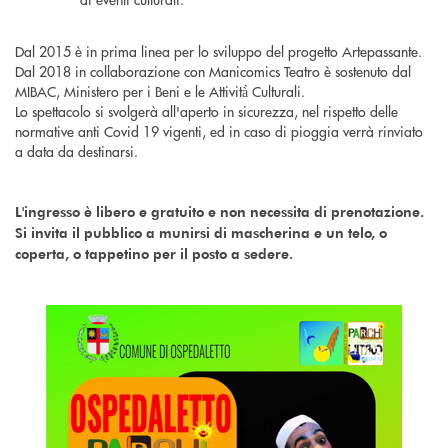
Dal 2015 è in prima linea per lo sviluppo del progetto Artepassante.
Dal 2018 in collaborazione con Manicomics Teatro è sostenuto dal
MIBAC, Ministero per i Beni e le Attività̀ Culturali.
Lo spettacolo si svolgerà all'aperto in sicurezza, nel rispetto delle
normative anti Covid 19 vigenti, ed in caso di pioggia verrà rinviato
a data da destinarsi.
L'ingresso è libero e gratuito e non necessita di prenotazione.
Si invita il pubblico a munirsi di mascherina e un telo, o
coperta, o tappetino per il posto a sedere.