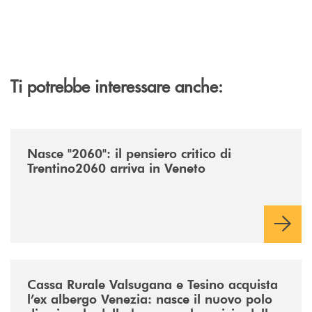
Ti potrebbe interessare anche:
/news/nasce-2060-il-pensiero-critico-di-trentino2060-arriva-in-veneto/
Nasce "2060": il pensiero critico di
Trentino2060 arriva in Veneto
/news/acquisto-ex-albergo-venezia/
Cassa Rurale Valsugana e Tesino acquista
l’ex albergo Venezia: nasce il nuovo polo