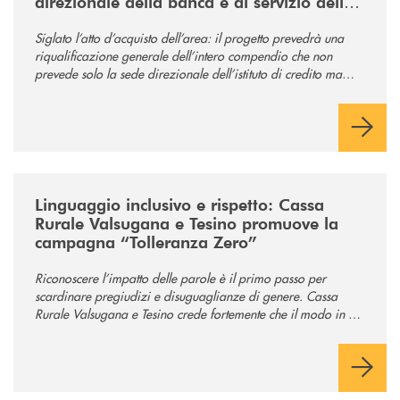
direzionale della banca e al servizio della
comunità
Siglato l’atto d’acquisto dell’area: il progetto prevedrà una
riqualificazione generale dell’intero compendio che non
prevede solo la sede direzionale dell’istituto di credito ma
anche ampi spazi per la comunità.
/news/tolleranza-zero/
Linguaggio inclusivo e rispetto: Cassa
Rurale Valsugana e Tesino promuove la
campagna “Tolleranza Zero”
Riconoscere l’impatto delle parole è il primo passo per
scardinare pregiudizi e disuguaglianze di genere. Cassa
Rurale Valsugana e Tesino crede fortemente che il modo in cui
comunichiamo rifletta i nostri valori e influenzi direttamente la
comunità in cui viviamo.