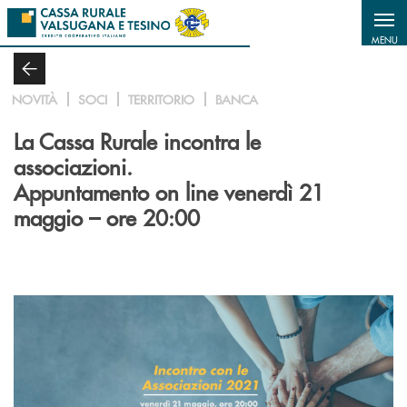
Salta al contenuto principale
MENU
NOVITÀ
SOCI
TERRITORIO
BANCA
La Cassa Rurale incontra le
associazioni.
Appuntamento on line venerdì 21
maggio – ore 20:00