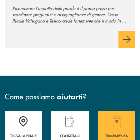
Riconoscere l’impatto delle parole è il primo passo per
scardinare pregiudizi e disuguaglianze di genere. Cassa
Rurale Valsugana e Tesino crede fortemente che il modo in cui
comunichiamo rifletta i nostri valori e influenzi direttamente la
comunità in cui viviamo.
Come possiamo
?
aiutarti
Accedi all' elenco completo delle filiali .
Hai bisogno di assistenza immediata? Contatta
Hai bisogno di alcuni
TROVA LA FILIALE
CONTATTACI
TRASPARENZA