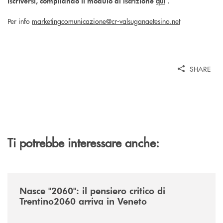
qui
iscriversi, compilando il modulo di iscrizione
.
Per info
marketingcomunicazione@cr-valsuganaetesino.net
SHARE
Ti potrebbe interessare anche:
/news/nasce-2060-il-pensiero-critico-di-trentino2060-arriva-in-veneto/
Nasce "2060": il pensiero critico di
Trentino2060 arriva in Veneto