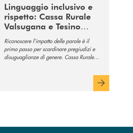
Linguaggio inclusivo e
rispetto: Cassa Rurale
Valsugana e Tesino
promuove la campagna
Riconoscere l’impatto delle parole è il
“Tolleranza Zero”
primo passo per scardinare pregiudizi e
disuguaglianze di genere. Cassa Rurale
Valsugana e Tesino crede fortemente che il
modo in cui comunichiamo rifletta i nostri
valori e influenzi direttamente la comunità
in cui viviamo.