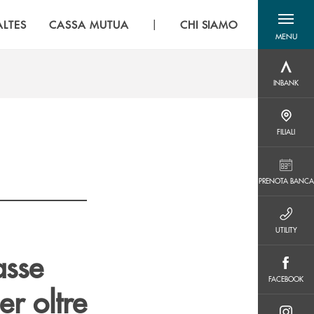
|
LTES
CASSA MUTUA
CHI SIAMO
MENU
menu destra
INBANK
INBANK
FILIALI
FILIALI
PRENOTA BANCA
PRENOTA BANCA
UTILITY
UTILITY
asse
FACEBOOK
FACEBOOK
er oltre