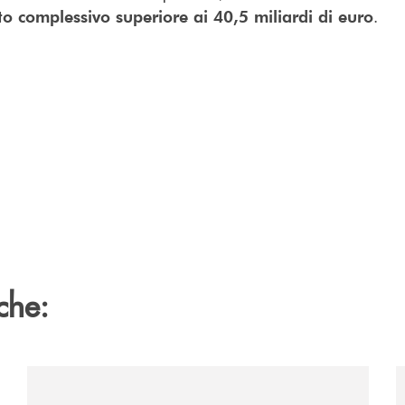
.
o complessivo superiore ai 40,5 miliardi di euro
che:
2060-arriva-in-veneto/
/news/acquisto-ex-albergo-venezia/
/