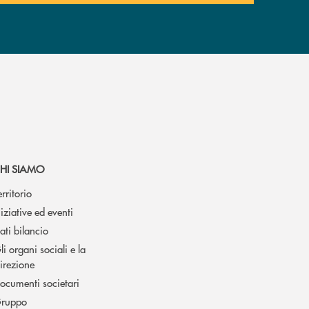
HI SIAMO
erritorio
niziative ed eventi
ati bilancio
li organi sociali e la
irezione
ocumenti societari
ruppo