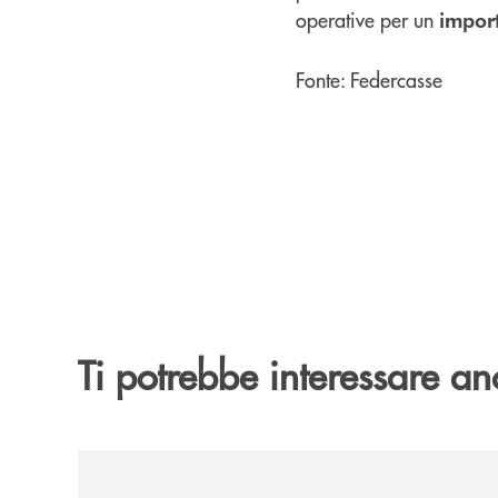
operative per un
import
Fonte: Federcasse
Ti potrebbe interessare an
/news/nasce-2060-il-pensiero-critico-di-trentino