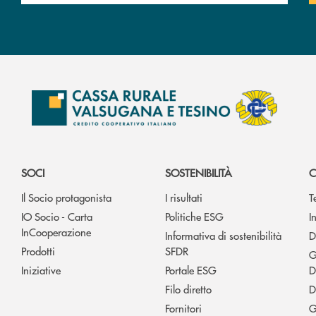
SOCI
SOSTENIBILITÀ
C
Il Socio protagonista
I risultati
T
IO Socio - Carta
Politiche ESG
I
InCooperazione
Informativa di sostenibilità
D
Prodotti
SFDR
G
Iniziative
Portale ESG
D
Filo diretto
D
Fornitori
G