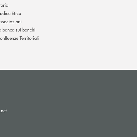
toria
odice Etico
ssociazioni
a banca sui banchi
onfluenze Territoriali
(si apre l’app di posta elettronica)
.net