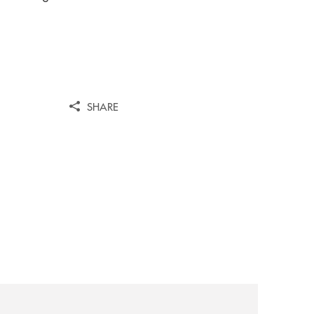
SHARE
news/tolleranza-zero/