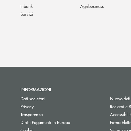
Inbank
Agribusiness
Servizi
INFORMAZIONI
Dati societari
Nuovo defin
Privacy
Reclami e R
Trasparenza
Accessibili
Apre una nuova finestra
Diritti Pagamenti in Europa
Firma Elet
Cookie
Sicurezza 