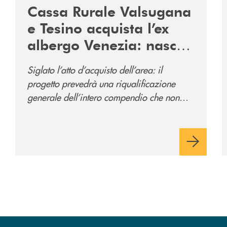
Cassa Rurale Valsugana
e Tesino acquista l’ex
albergo Venezia: nasce
il nuovo polo
Siglato l’atto d’acquisto dell’area: il
direzionale della banca
progetto prevedrà una riqualificazione
e al servizio della
generale dell’intero compendio che non
comunità
prevede solo la sede direzionale
dell’istituto di credito ma anche ampi spazi
per la comunità.