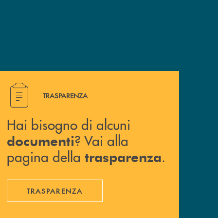
Hai bisogno di alcuni documenti ? Vai alla pagina della 
TRASPARENZA
Hai bisogno di alcuni
? Vai alla
documenti
pagina della
.
trasparenza
TRASPARENZA