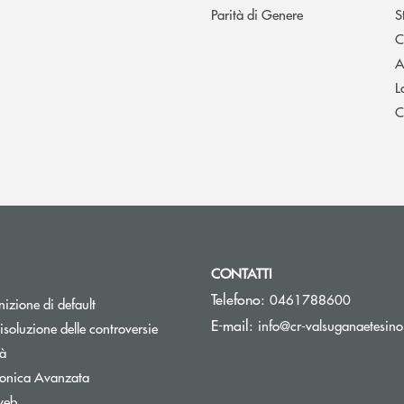
Parità di Genere
S
C
A
L
C
CONTATTI
Telefono:
0461788600
izione di default
E-mail:
info@cr-valsuganaetesino
isoluzione delle controversie
tà
tronica Avanzata
web