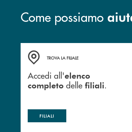
Come possiamo
aiut
Accedi all' elenco completo delle filiali .
TROVA LA FILIALE
Accedi all'
elenco
delle
.
completo
filiali
FILIALI