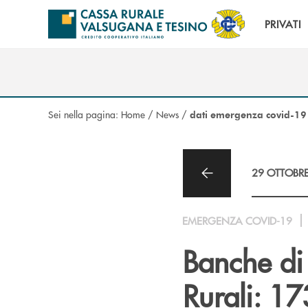
Salta al contenuto principale
PRIVATI
Sei nella pagina:
Home
/
News
/
dati emergenza covid-19
29 OTTOBR
EMERGENZA COVID-19
Banche di
Rurali: 173