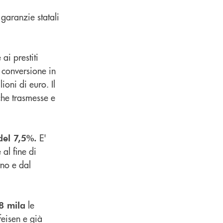
 garanzie statali
ai prestiti
a conversione in
oni di euro. Il
che trasmesse e
E'
del 7,5%.
al fine di
rno e dal
le
8 mila
feisen e già