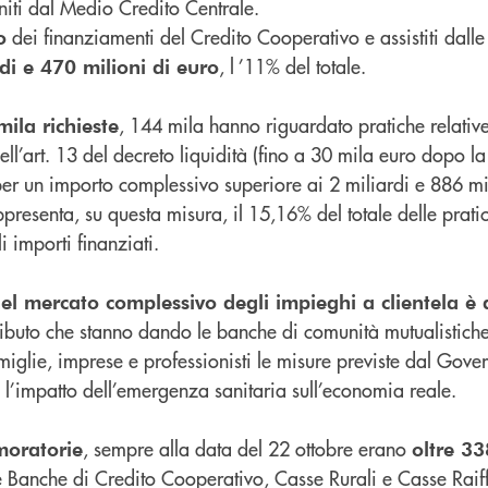
niti dal Medio Credito Centrale.
dei finanziamenti del Credito Cooperativo e assistiti dalle
o
, l ’11% del totale.
di e 470 milioni di euro
, 144 mila hanno riguardato pratiche relative 
ila richieste
dell’art. 13 del decreto liquidità (fino a 30 mila euro dopo l
per un importo complessivo superiore ai 2 miliardi e 886 mili
resenta, su questa misura, il 15,16% del totale delle prati
i importi finanziati.
el mercato complessivo degli impieghi a clientela è 
ributo che stanno dando le banche di comunità mutualistiche 
miglie, imprese e professionisti le misure previste dal Gove
 l’impatto dell’emergenza sanitaria sull’economia reale.
, sempre alla data del 22 ottobre erano
moratorie
oltre 33
le Banche di Credito Cooperativo, Casse Rurali e Casse Raif