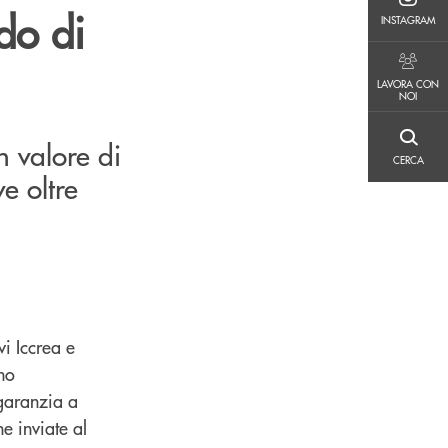
INSTAGRAM
do di
INSTAGRAM
LAVORA CON NOI
LAVORA CON
NOI
n valore di
CERCA
CERCA
e oltre
i Iccrea e
no
garanzia a
he inviate al