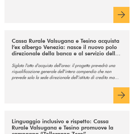
/news/acquisto-ex-albergo-venezia/
Cassa Rurale Valsugana e Tesino acquista
l’ex albergo Venezia: nasce il nuovo polo
direzionale della banca e al servizio della
comunità
Siglato l’atto d’acquisto dell’area: il progetto prevedrà una
riqualificazione generale dell’intero compendio che non
prevede solo la sede direzionale dell’istituto di credito ma
anche ampi spazi per la comunità.
/news/tolleranza-zero/
Linguaggio inclusivo e rispetto: Cassa
Rurale Valsugana e Tesino promuove la
campagna “Tolleranza Zero”