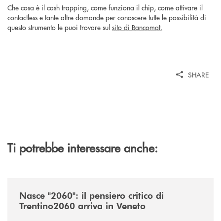
Che cosa è il cash trapping, come funziona il chip, come attivare il
contactless e tante altre domande per conoscere tutte le possibilità di
questo strumento le puoi trovare sul
sito di Bancomat.
SHARE
Ti potrebbe interessare anche:
/news/nasce-2060-il-pensiero-critico-di-trentino2060-arriva-in-veneto/
Nasce "2060": il pensiero critico di
Trentino2060 arriva in Veneto