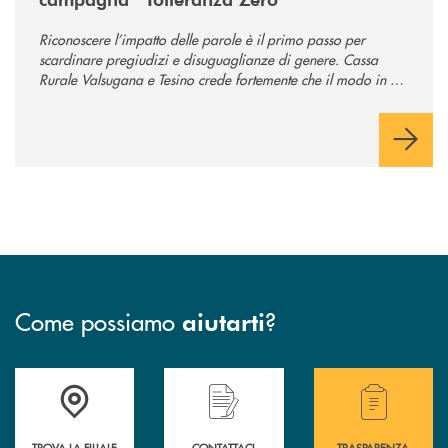
Riconoscere l’impatto delle parole è il primo passo per
scardinare pregiudizi e disuguaglianze di genere. Cassa
Rurale Valsugana e Tesino crede fortemente che il modo in cui
comunichiamo rifletta i nostri valori e influenzi direttamente la
comunità in cui viviamo.
Come possiamo
?
aiutarti
Accedi all' elenco completo delle filiali .
Hai bisogno di assistenza immediata? Contatta
Hai bisogno di alcuni
TROVA LA FILIALE
CONTATTACI
TRASPARENZA