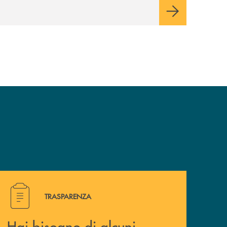
Hai bisogno di alcuni documenti ? Vai alla pagina della 
TRASPARENZA
Hai bisogno di alcuni