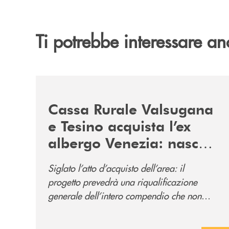
Ti potrebbe interessare an
/news/acquisto-ex-albergo-venezia/
Cassa Rurale Valsugana
e Tesino acquista l’ex
albergo Venezia: nasce
il nuovo polo
Siglato l’atto d’acquisto dell’area: il
direzionale della banca
progetto prevedrà una riqualificazione
e al servizio della
generale dell’intero compendio che non
comunità
prevede solo la sede direzionale
dell’istituto di credito ma anche ampi spazi