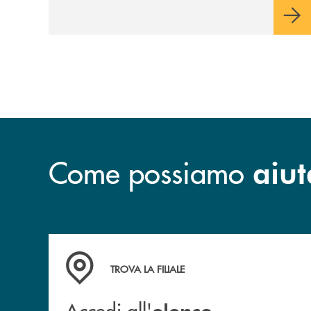
per la comunità.
Come possiamo
aiut
Accedi all' elenco completo delle filiali .
TROVA LA FILIALE
Accedi all'
elenco