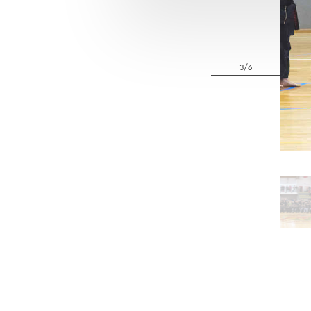
4/6
Pa