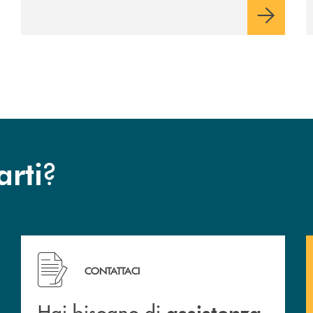
valori e influenzi direttamente la comunità
in cui viviamo.
?
arti
Hai bisogno di assistenza immediata? Contattaci !
CONTATTACI
Hai bisogno di
assistenza