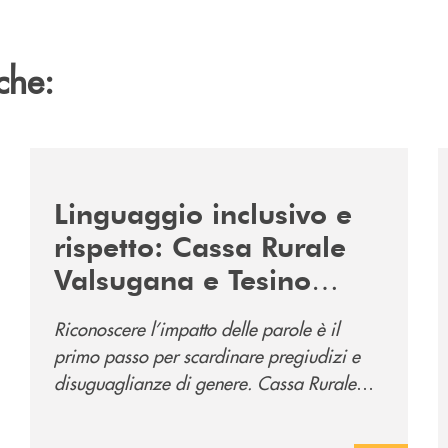
che:
/news/tolleranza-zero/
/
Linguaggio inclusivo e
rispetto: Cassa Rurale
Valsugana e Tesino
promuove la campagna
Riconoscere l’impatto delle parole è il
“Tolleranza Zero”
primo passo per scardinare pregiudizi e
disuguaglianze di genere. Cassa Rurale
Valsugana e Tesino crede fortemente che il
modo in cui comunichiamo rifletta i nostri