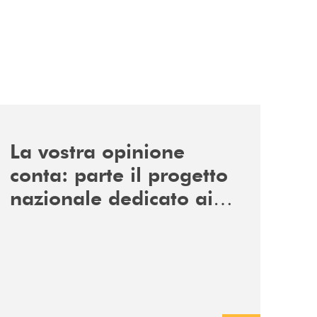
news/la-vostra-opinione-conta-parte-il-progetto-nazionale
La vostra opinione
conta: parte il progetto
nazionale dedicato ai
Soci Cooperatori