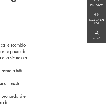
INSTAGRAM
INSTAGRAM
LAVORA CON NOI
LAVORA CON
NOI
CERCA
CERCA
cnica e scambio
nostre paure di
ma e la sicurezza
incere a tutti i
one. I nostri
i Leonardo si è
radi.