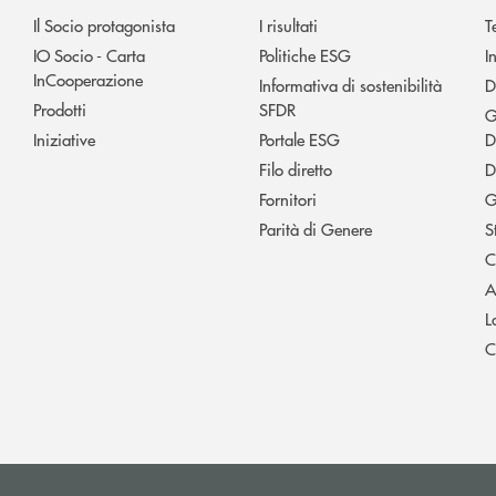
Il Socio protagonista
I risultati
T
IO Socio - Carta
Politiche ESG
I
InCooperazione
Informativa di sostenibilità
D
Prodotti
SFDR
G
Iniziative
Portale ESG
D
Filo diretto
D
Fornitori
G
Parità di Genere
S
C
A
L
C