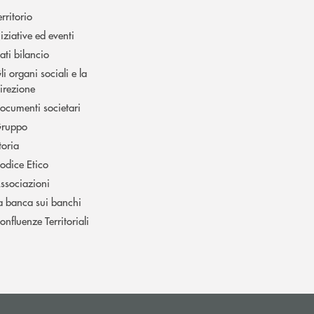
erritorio
niziative ed eventi
ati bilancio
li organi sociali e la
irezione
ocumenti societari
ruppo
toria
odice Etico
ssociazioni
a banca sui banchi
onfluenze Territoriali