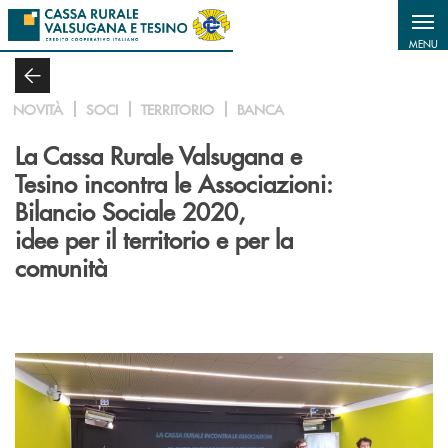
Salta al contenuto principale
MENU
NOVITÀ
SOCI
TERRITORIO
BANCA
La Cassa Rurale Valsugana e
Tesino incontra le Associazioni:
Bilancio Sociale 2020,
idee per il territorio e per la
comunità