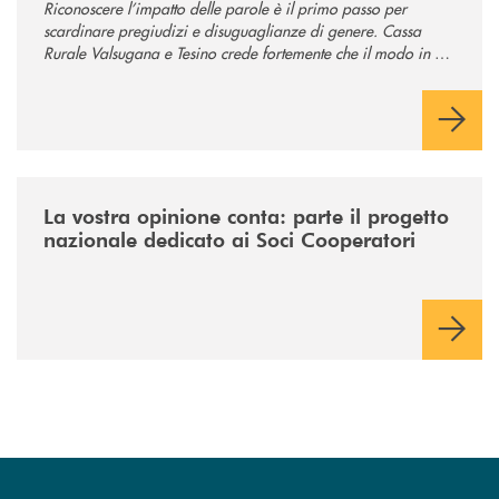
Riconoscere l’impatto delle parole è il primo passo per
scardinare pregiudizi e disuguaglianze di genere. Cassa
Rurale Valsugana e Tesino crede fortemente che il modo in cui
comunichiamo rifletta i nostri valori e influenzi direttamente la
comunità in cui viviamo.
/news/la-vostra-opinione-conta-parte-il-progetto-nazionale-dedicato-ai
La vostra opinione conta: parte il progetto
nazionale dedicato ai Soci Cooperatori