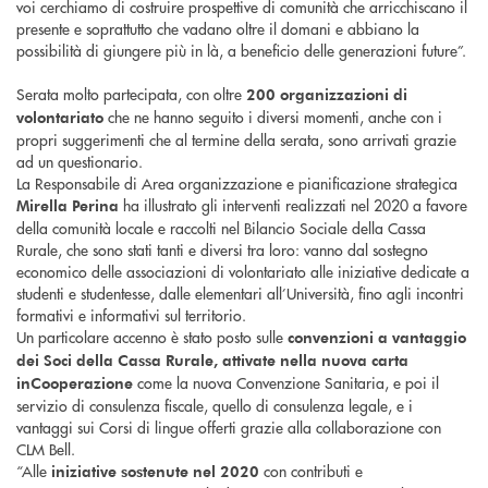
voi cerchiamo di costruire prospettive di comunità che arricchiscano il
presente e soprattutto che vadano oltre il domani e abbiano la
possibilità di giungere più in là, a beneficio delle generazioni future”.
Serata molto partecipata, con oltre
200 organizzazioni di
che ne hanno seguito i diversi momenti, anche con i
volontariato
propri suggerimenti che al termine della serata, sono arrivati grazie
ad un questionario.
La Responsabile di Area organizzazione e pianificazione strategica
ha illustrato gli interventi realizzati nel 2020 a favore
Mirella Perina
della comunità locale e raccolti nel Bilancio Sociale della Cassa
Rurale, che sono stati tanti e diversi tra loro: vanno dal sostegno
economico delle associazioni di volontariato alle iniziative dedicate a
studenti e studentesse, dalle elementari all’Università, fino agli incontri
formativi e informativi sul territorio.
Un particolare accenno è stato posto sulle
convenzioni a vantaggio
dei Soci della Cassa Rurale, attivate nella nuova carta
come la nuova Convenzione Sanitaria, e poi il
inCooperazione
servizio di consulenza fiscale, quello di consulenza legale, e i
vantaggi sui Corsi di lingue offerti grazie alla collaborazione con
CLM Bell.
“Alle
con contributi e
iniziative sostenute nel 2020