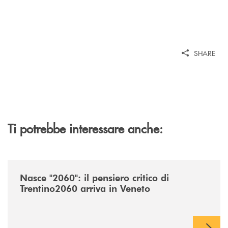
SHARE
Ti potrebbe interessare anche:
/news/nasce-2060-il-pensiero-critico-di-trentino2060-arriva-in-veneto/
Nasce "2060": il pensiero critico di
Trentino2060 arriva in Veneto