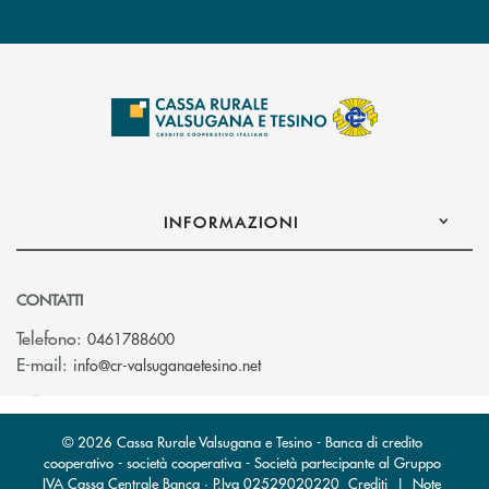
INFORMAZIONI
CONTATTI
Telefono:
0461788600
(si apre l’app di posta elettron
E-mail:
info@cr-valsuganaetesino.net
© 2026 Cassa Rurale Valsugana e Tesino - Banca di credito
cooperativo - società cooperativa - Società partecipante al Gruppo
IVA Cassa Centrale Banca · P.Iva 02529020220
Crediti
|
Note