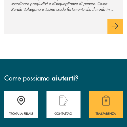
scardinare pregiudizi e disuguaglianze di genere. Cassa
Rurale Valsugana e Tesino crede fortemente che il modo in cui
comunichiamo rifletta i nostri valori e influenzi direttamente la
comunità in cui viviamo.
Come possiamo
?
aiutarti
Accedi all' elenco completo delle filiali .
Hai bisogno di assistenza immediata? Contatta
Hai bisogno di alcuni
TROVA LA FILIALE
CONTATTACI
TRASPARENZA