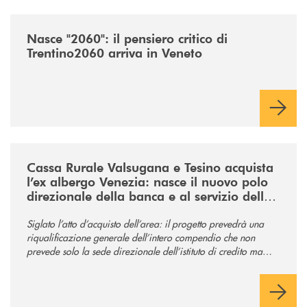
/news/nasce-2060-il-pensiero-critico-di-trentino2060-arriva-in-veneto/
Nasce "2060": il pensiero critico di
Trentino2060 arriva in Veneto
/news/acquisto-ex-albergo-venezia/
Cassa Rurale Valsugana e Tesino acquista
l’ex albergo Venezia: nasce il nuovo polo
direzionale della banca e al servizio della
comunità
Siglato l’atto d’acquisto dell’area: il progetto prevedrà una
riqualificazione generale dell’intero compendio che non
prevede solo la sede direzionale dell’istituto di credito ma
anche ampi spazi per la comunità.