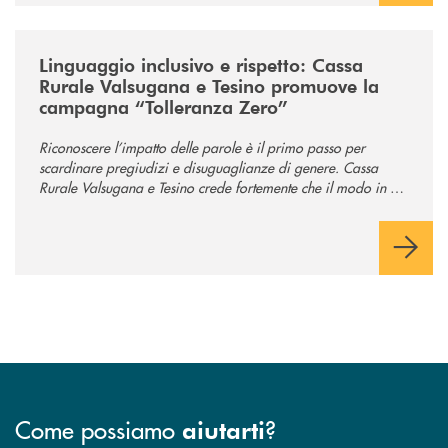
/news/tolleranza-zero/
Linguaggio inclusivo e rispetto: Cassa
Rurale Valsugana e Tesino promuove la
campagna “Tolleranza Zero”
Riconoscere l’impatto delle parole è il primo passo per
scardinare pregiudizi e disuguaglianze di genere. Cassa
Rurale Valsugana e Tesino crede fortemente che il modo in cui
comunichiamo rifletta i nostri valori e influenzi direttamente la
comunità in cui viviamo.
Come possiamo
?
aiutarti