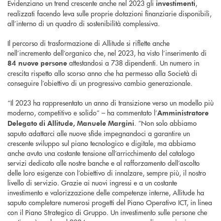
Evidenziano un trend crescente anche nel 2023 gli
,
investimenti
realizzati facendo leva sulle proprie dotazioni finanziarie disponibili,
all’interno di un quadro di sostenibilità complessiva.
Il percorso di trasformazione di Allitude si riflette anche
nell’incremento dell’organico che, nel 2023, ha visto l’inserimento di
attestandosi a 738 dipendenti. Un numero in
84 nuove persone
crescita rispetto allo scorso anno che ha permesso alla Società di
conseguire l’obiettivo di un progressivo cambio generazionale.
“Il 2023 ha rappresentato un anno di transizione verso un modello più
moderno, competitivo e solido” – ha commentato l’
Amministratore
. “Non solo abbiamo
Delegato di Allitude, Manuele Margini
saputo adattarci alle nuove sfide impegnandoci a garantire un
crescente sviluppo sul piano tecnologico e digitale, ma abbiamo
anche avuto una costante tensione all’arricchimento del catalogo
servizi dedicato alle nostre banche e al rafforzamento dell’ascolto
delle loro esigenze con l’obiettivo di innalzare, sempre più, il nostro
livello di servizio. Grazie ai nuovi ingressi e a un costante
investimento e valorizzazione delle competenze interne, Allitude ha
saputo completare numerosi progetti del Piano Operativo ICT, in linea
con il Piano Strategico di Gruppo. Un investimento sulle persone che