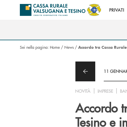
Salta al contenuto principale
PRIVATI
Sei nella pagina:
Home
/
News
/
Accordo tra Cassa Rurale 
11 GENNAI
NOVITÀ
IMPRESE
BA
Accordo t
Tesino e i