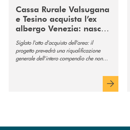
Cassa Rurale Valsugana
e Tesino acquista l’ex
albergo Venezia: nasce
il nuovo polo
Siglato l’atto d’acquisto dell’area: il
direzionale della banca
progetto prevedrà una riqualificazione
e al servizio della
generale dell’intero compendio che non
comunità
prevede solo la sede direzionale
dell’istituto di credito ma anche ampi spazi
per la comunità.