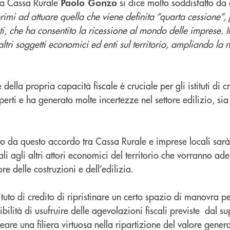
lla Cassa Rurale
si dice molto soddisfatto da
Paolo Gonzo
rimi ad attuare quella che viene definita “quarta cessione”, 
ti, che ha consentito la ricessione al mondo delle imprese. Il
altri soggetti economici ed enti sul territorio, ampliando la 
 della propria capacità fiscale è cruciale per gli istituti di c
rti e ha generato molte incertezze nel settore edilizio, sia
ivato da questo accordo tra Cassa Rurale e imprese locali sar
ali agli altri attori economici del territorio che vorranno ad
tore delle costruzioni e dell’edilizia.
ituto di credito di ripristinare un certo spazio di manovra per
ibilità di usufruire delle agevolazioni fiscali previste dal 
re una filiera virtuosa nella ripartizione del valore gener