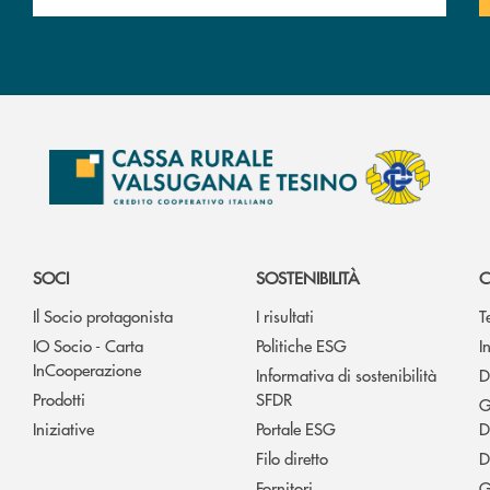
SOCI
SOSTENIBILITÀ
C
Il Socio protagonista
I risultati
T
IO Socio - Carta
Politiche ESG
I
InCooperazione
Informativa di sostenibilità
D
Prodotti
SFDR
G
Iniziative
Portale ESG
D
Filo diretto
D
Fornitori
G