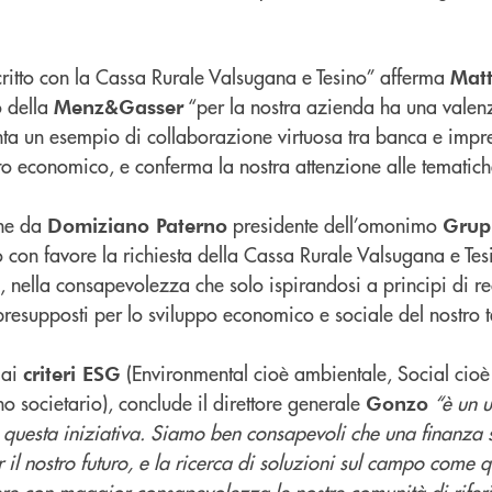
ritto con la Cassa Rurale Valsugana e Tesino” afferma
Matt
o della
“per la nostra azienda ha una valenz
Menz&Gasser
nta un esempio di collaborazione virtuosa tra banca e impr
suto economico, e conferma la nostra attenzione alle temati
che da
presidente dell’omonimo
Domiziano Paterno
Grup
 con favore la richiesta della Cassa Rurale Valsugana e Tes
, nella consapevolezza che solo ispirandosi a principi di re
presupposti per lo sviluppo economico e sociale del nostro te
 ai
(Environmental cioè ambientale, Social cioè
criteri ESG
 societario), conclude il direttore generale
“è un u
Gonzo
i questa iniziativa. Siamo ben consapevoli che una finanza 
 il nostro futuro, e la ricerca di soluzioni sul campo come q
re con maggior consapevolezza le nostre comunità di rifer