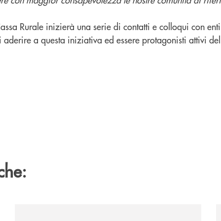
assa Rurale inizierà una serie di contatti e colloqui con ent
di aderire a questa iniziativa ed essere protagonisti attivi del 
che:
2060-arriva-in-veneto/
/news/acquisto-ex-albergo-venezia/
/