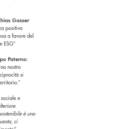
hias Gasser
a positiva
esa a favore del
che ESG”
:
po Paterno
ino nostro
ciprocità si
rritorio.”
 sociale e
lteriore
sostenibile è uno
uesta, ci
imento”.