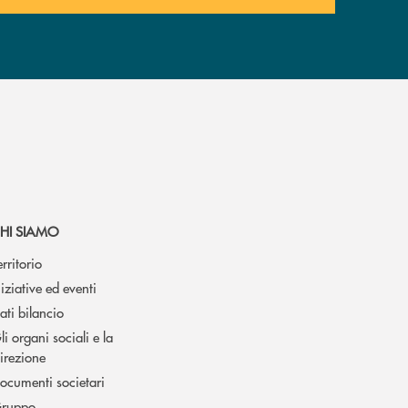
HI SIAMO
erritorio
niziative ed eventi
ati bilancio
li organi sociali e la
irezione
ocumenti societari
ruppo