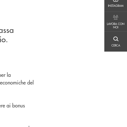
INSTAGRAM
INSTAGRAM
LAVORA CON NOI
LAVORA CON
assa
NOI
io.
CERCA
CERCA
per la
tà economiche del
nere ai bonus