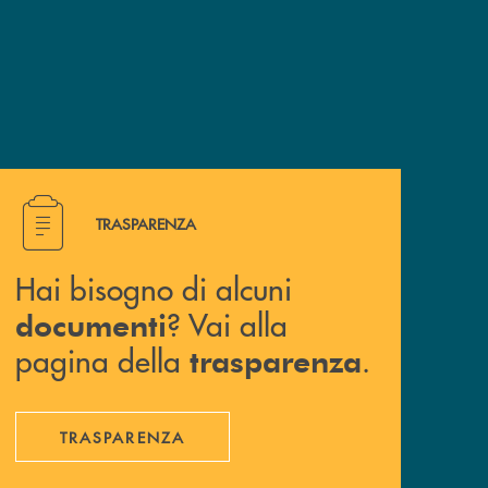
Hai bisogno di alcuni documenti ? Vai alla pagina della 
TRASPARENZA
Hai bisogno di alcuni
? Vai alla
documenti
pagina della
.
trasparenza
TRASPARENZA