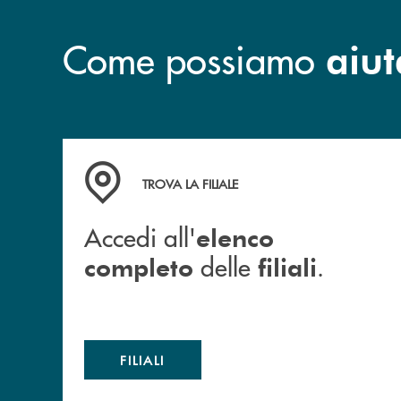
Come possiamo
aiut
Accedi all' elenco completo delle filiali .
TROVA LA FILIALE
Accedi all'
elenco
delle
.
completo
filiali
FILIALI