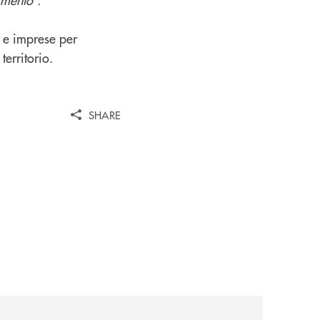
i e imprese per
territorio.
SHARE
news/tolleranza-zero/