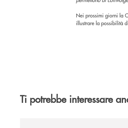
Nei prossimi giorni la C
illustrare la possibilità 
Ti potrebbe interessare an
/news/nasce-2060-il-pensiero-critico-di-trentino