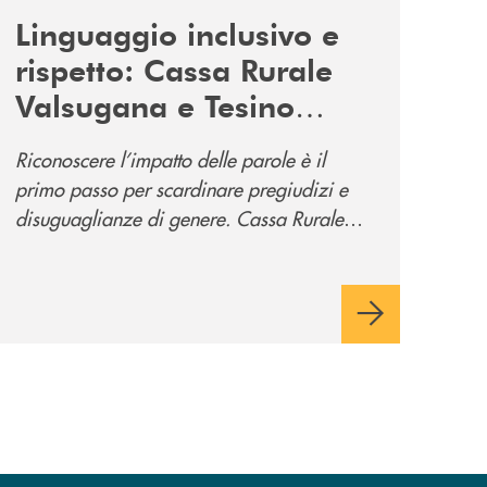
Linguaggio inclusivo e
rispetto: Cassa Rurale
Valsugana e Tesino
promuove la campagna
Riconoscere l’impatto delle parole è il
“Tolleranza Zero”
primo passo per scardinare pregiudizi e
disuguaglianze di genere. Cassa Rurale
Valsugana e Tesino crede fortemente che il
modo in cui comunichiamo rifletta i nostri
valori e influenzi direttamente la comunità
in cui viviamo.