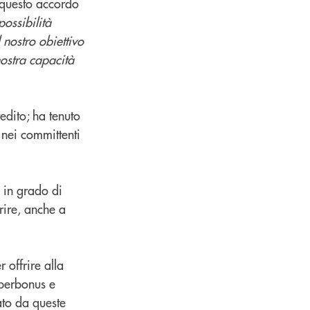
 questo accordo
possibilità
 nostro obiettivo
nostra capacità
redito; ha tenuto
 nei committenti
à in grado di
erire, anche a
 offrire alla
superbonus e
ato da queste