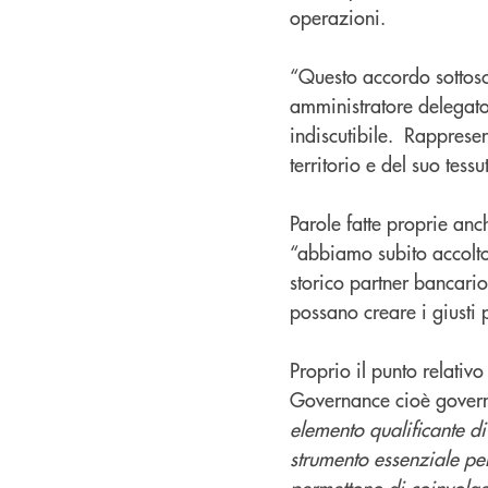
operazioni.
“Questo accordo sottosc
amministratore delegat
indiscutibile. Rapprese
territorio e del suo tes
Parole fatte proprie an
“abbiamo subito accolto
storico partner bancario
possano creare i giusti 
Proprio il punto relativo
Governance cioè governo
elemento qualificante d
strumento essenziale per
permettono di coinvolge