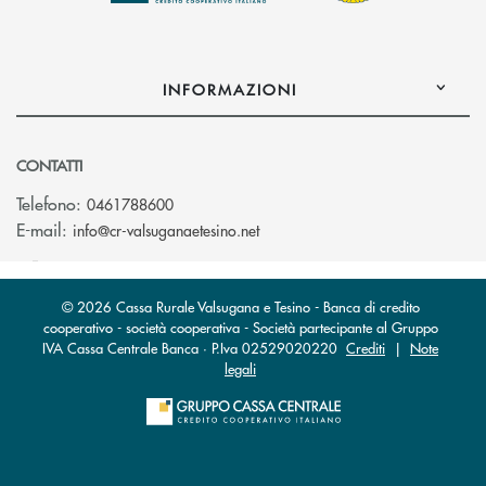
INFORMAZIONI
CONTATTI
Telefono:
0461788600
(si apre l’app di posta elettron
E-mail:
info@cr-valsuganaetesino.net
© 2026 Cassa Rurale Valsugana e Tesino - Banca di credito
cooperativo - società cooperativa - Società partecipante al Gruppo
IVA Cassa Centrale Banca · P.Iva 02529020220
Crediti
|
Note
legali