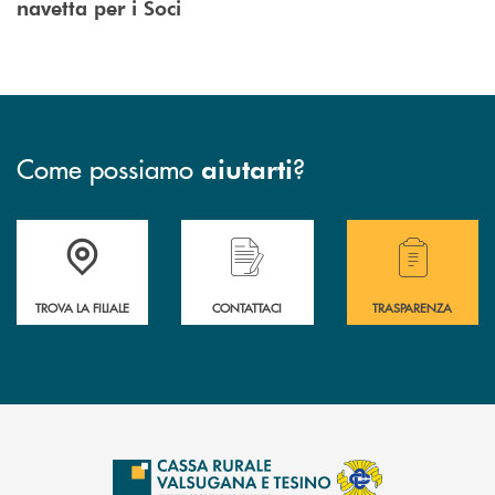
navetta per i Soci
Come possiamo
?
aiutarti
Accedi all' elenco completo delle filiali .
Hai bisogno di assistenza immediata? Contatta
Hai bisogno di alcuni
TROVA LA FILIALE
CONTATTACI
TRASPARENZA