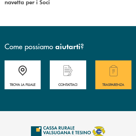
navetta per i Soci
Come possiamo
?
aiutarti
Accedi all' elenco completo delle filiali .
Hai bisogno di assistenza immediata? Contatta
Hai bisogno di alcuni
TROVA LA FILIALE
CONTATTACI
TRASPARENZA