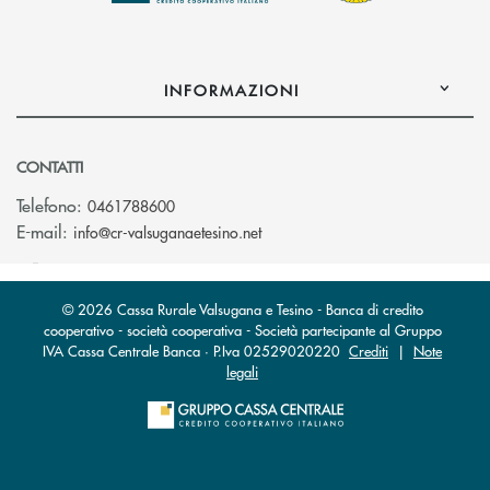
INFORMAZIONI
CONTATTI
Telefono:
0461788600
(si apre l’app di posta elettron
E-mail:
info@cr-valsuganaetesino.net
© 2026 Cassa Rurale Valsugana e Tesino - Banca di credito
cooperativo - società cooperativa - Società partecipante al Gruppo
IVA Cassa Centrale Banca · P.Iva 02529020220
Crediti
|
Note
legali